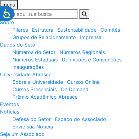
menu
Sobre
Pilares
Estrutura
Sustentabilidade
Comitês
Grupos de Relacionamento
Imprensa
Dados do Setor
Números do Setor
Números Regionais
Números Estaduais
Definições e Convenções
Inaugurações
Universidade Abrasce
Sobre a Universidade
Cursos Online
Cursos Presenciais
On Demand
Prêmio Acadêmico Abrasce
Eventos
Notícias
Defesa do Setor
Espaço do Associado
Envie sua Notícia
Seja um Associado