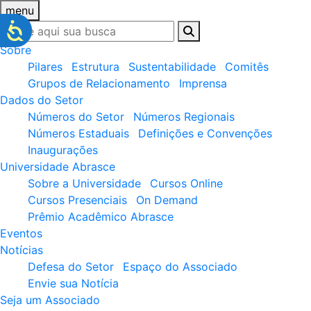
menu
Sobre
Pilares
Estrutura
Sustentabilidade
Comitês
Grupos de Relacionamento
Imprensa
Dados do Setor
Números do Setor
Números Regionais
Números Estaduais
Definições e Convenções
Inaugurações
Universidade Abrasce
Sobre a Universidade
Cursos Online
Cursos Presenciais
On Demand
Prêmio Acadêmico Abrasce
Eventos
Notícias
Defesa do Setor
Espaço do Associado
Envie sua Notícia
Seja um Associado