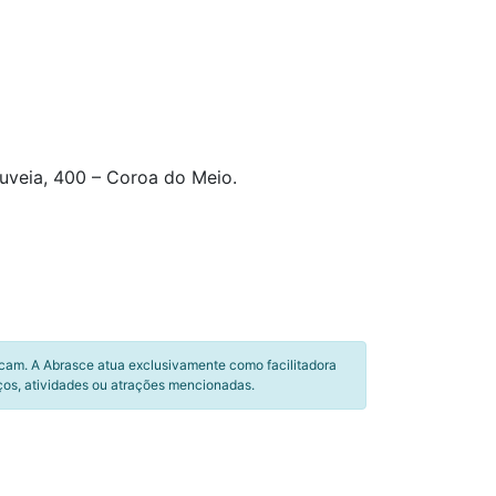
uveia, 400 – Coroa do Meio.
icam. A Abrasce atua exclusivamente como facilitadora
ços, atividades ou atrações mencionadas.