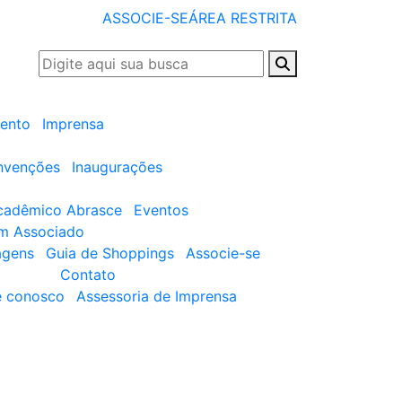
ASSOCIE-SE
ÁREA RESTRITA
ento
Imprensa
nvenções
Inaugurações
cadêmico Abrasce
Eventos
um Associado
agens
Guia de Shoppings
Associe-se
Contato
e conosco
Assessoria de Imprensa