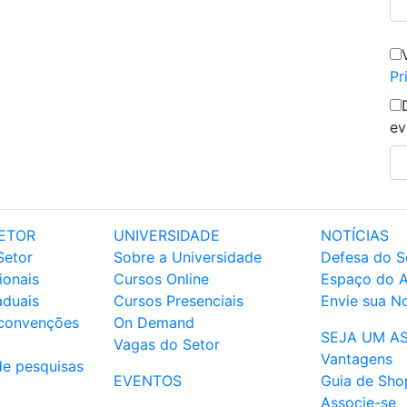
Pr
ev
ETOR
UNIVERSIDADE
NOTÍCIAS
Setor
Sobre a Universidade
Defesa do S
ionais
Cursos Online
Espaço do 
aduais
Cursos Presenciais
Envie sua No
 convenções
On Demand
SEJA UM A
Vagas do Setor
Vantagens
de pesquisas
EVENTOS
Guia de Sho
Associe-se