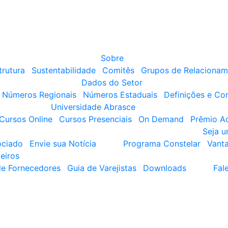
Sobre
trutura
Sustentabilidade
Comitês
Grupos de Relacionam
Dados do Setor
Números Regionais
Números Estaduais
Definições e Co
Universidade Abrasce
Cursos Online
Cursos Presenciais
On Demand
Prêmio A
Seja 
ociado
Envie sua Notícia
Programa Constelar
Vant
eiros
de Fornecedores
Guia de Varejistas
Downloads
Fal