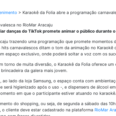
enimento
>
Karaokê da Folia abre a programação carnaval
avalesca no RioMar Aracaju
riar danças do TikTok promete animar o público durante 
acaju trazendo uma programação que promete momentos de
os hits carnavalescos ditam o tom da animação no Karaokê 
um espaço exclusivo, onde poderá soltar a voz com os suc
 torno de muita diversão, o Karaokê da Folia oferece um c
a brincadeira da galera mais jovem.
 ao lado da loja Samsung, o espaço conta com ambientação 
ue será higienizado após o uso -, e dispensers de álcool e
omento em que o participante estiver atuando no karaokê
dimento do shopping, ou seja, de segunda a sábado das 10h
a, o cliente deve estar cadastrado na plataforma
RioMar Ara