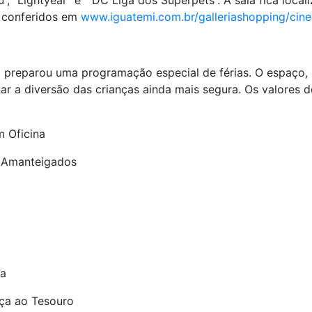
, “Lightyear” e “DC Liga dos Superpets”. A sala fica loc
r conferidos em
www.iguatemi.com.br/galleriashopping/cin
rio preparou uma programação especial de férias. O espaço,
nar a diversão das crianças ainda mais segura. Os valores d
m Oficina
s Amanteigados
za
aça ao Tesouro