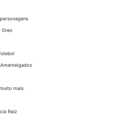
 personagens
e Oreo
Futebol
s Amanteigados
 muito mais
cia Raiz