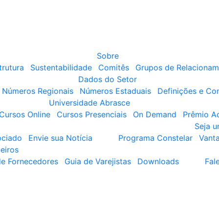
Sobre
trutura
Sustentabilidade
Comitês
Grupos de Relacionam
Dados do Setor
Números Regionais
Números Estaduais
Definições e Co
Universidade Abrasce
Cursos Online
Cursos Presenciais
On Demand
Prêmio A
Seja 
ociado
Envie sua Notícia
Programa Constelar
Vant
eiros
de Fornecedores
Guia de Varejistas
Downloads
Fal