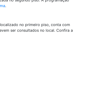
alizada no segundo piso. A programação
ema
.
 localizado no primeiro piso, conta com
evem ser consultados no local. Confira a