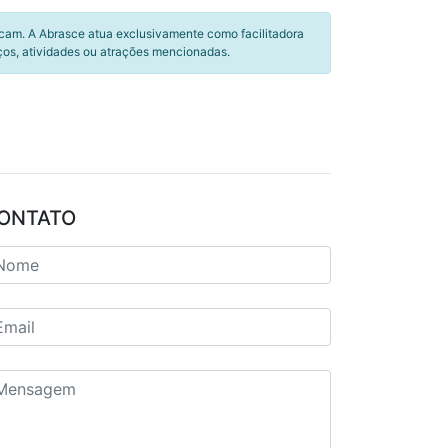
icam. A Abrasce atua exclusivamente como facilitadora
ços, atividades ou atrações mencionadas.
ONTATO