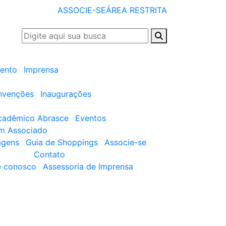
ASSOCIE-SE
ÁREA RESTRITA
ento
Imprensa
nvenções
Inaugurações
cadêmico Abrasce
Eventos
um Associado
agens
Guia de Shoppings
Associe-se
Contato
e conosco
Assessoria de Imprensa