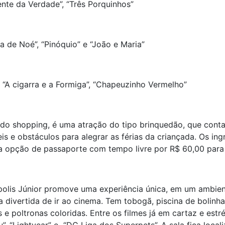
ente da Verdade”, “Três Porquinhos”
a de Noé”, “Pinóquio” e “João e Maria”
 “A cigarra e a Formiga”, “Chapeuzinho Vermelho”
o do shopping, é uma atração do tipo brinquedão, que con
eis e obstáculos para alegrar as férias da criançada. Os in
 opção de passaporte com tempo livre por R$ 60,00 para g
épolis Júnior promove uma experiência única, em um ambient
ivertida de ir ao cinema. Tem tobogã, piscina de bolinhas
e poltronas coloridas. Entre os filmes já em cartaz e estr