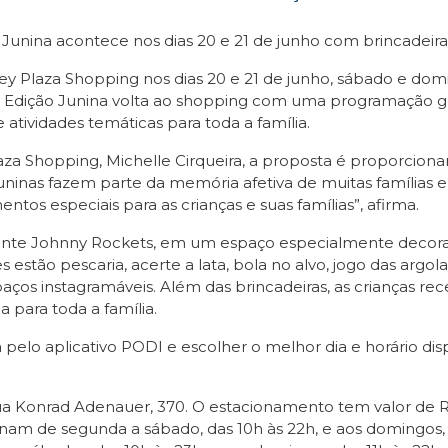
unina acontece nos dias 20 e 21 de junho com brincadeiras t
ey Plaza Shopping nos dias 20 e 21 de junho, sábado e doming
ição Junina volta ao shopping com uma programação gratu
e atividades temáticas para toda a família.
 Shopping, Michelle Cirqueira, a proposta é proporcionar 
juninas fazem parte da memória afetiva de muitas famílias e
tos especiais para as crianças e suas famílias”, afirma.
urante Johnny Rockets, em um espaço especialmente decora
ões estão pescaria, acerte a lata, bola no alvo, jogo das argo
aços instagramáveis. Além das brincadeiras, as crianças 
a para toda a família.
uita pelo aplicativo PODI e escolher o melhor dia e horário d
a Konrad Adenauer, 370. O estacionamento tem valor de R
onam de segunda a sábado, das 10h às 22h, e aos domingos,