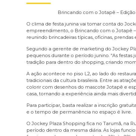
Brincando com o Jotapê – Edição J
O clima de festa junina vai tomar conta do Jock
empreendimento, o Brincando com o Jotapê – Ed
reunindo brincadeiras típicas, oficinas, prendas 
Segundo a gerente de marketing do Jockey Plaza
pequenos durante o período junino. “As festas 
tradição para dentro do shopping, criando momen
A ação acontece no piso L2, ao lado do resta
tradicionais da cultura brasileira. Entre as atraç
colorir com desenhos do mascote Jotapê e esp
casa, tornando a experiência ainda mais divertid
Para participar, basta realizar a inscrição grat
e o tempo de permanência no espaço é livre.
O Jockey Plaza Shopping fica no Tarumã, na Ru
período dentro da mesma diária. As lojas funci