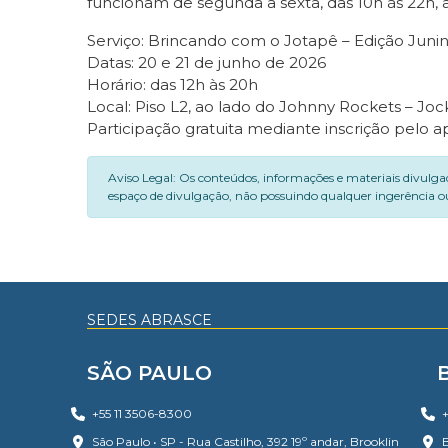
funcionam de segunda a sexta, das 10h às 22h, a
Serviço: Brincando com o Jotapê – Edição Juni
Datas: 20 e 21 de junho de 2026
Horário: das 12h às 20h
Local: Piso L2, ao lado do Johnny Rockets – Jo
Participação gratuita mediante inscrição pelo 
Aviso Legal: Os conteúdos, informações e materiais divulga
espaço de divulgação, não possuindo qualquer ingerência ou
SEDES ABRASCE
SÃO PAULO
+55 11 3506-8300
+
São Paulo • SP - Rua Castilho, 392 19º andar, Brooklin
B