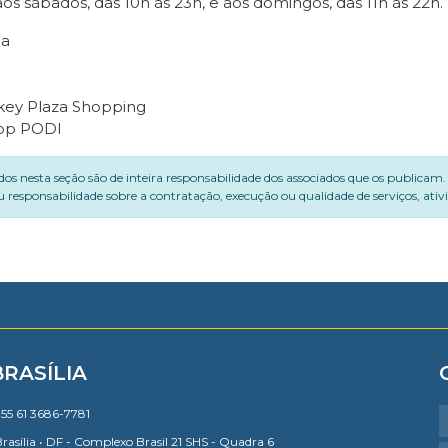
os sábados, das 10h às 23h, e aos domingos, das 11h às 22h.
na
ckey Plaza Shopping
app PODI
dos nesta seção são de inteira responsabilidade dos associados que os publicam
 responsabilidade sobre a contratação, execução ou qualidade de serviços, ati
BRASÍLIA
55 61 3686-7781
rasília • DF - Complexo Brasil 21 SHS - Quadra 6