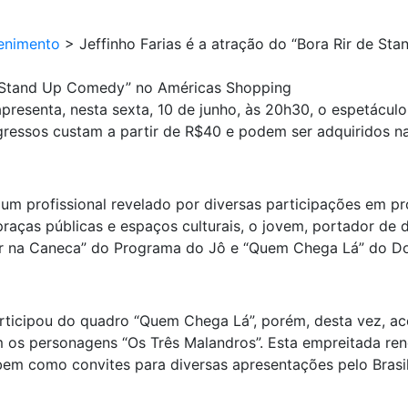
enimento
>
Jeffinho Farias é a atração do “Bora Rir de 
de Stand Up Comedy” no Américas Shopping
presenta, nesta sexta, 10 de junho, às 20h30, o espetáculo
ngressos custam a partir de R$40 e podem ser adquiridos n
é um profissional revelado por diversas participações em p
aças públicas e espaços culturais, o jovem, portador de d
or na Caneca” do Programa do Jô e “Quem Chega Lá” do D
articipou do quadro “Quem Chega Lá”, porém, desta vez,
m os personagens “Os Três Malandros”. Esta empreitada r
bem como convites para diversas apresentações pelo Brasil