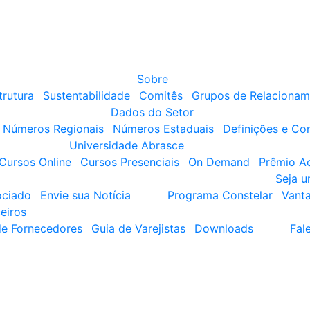
Sobre
trutura
Sustentabilidade
Comitês
Grupos de Relacionam
Dados do Setor
Números Regionais
Números Estaduais
Definições e Co
Universidade Abrasce
Cursos Online
Cursos Presenciais
On Demand
Prêmio A
Seja 
ociado
Envie sua Notícia
Programa Constelar
Vant
eiros
de Fornecedores
Guia de Varejistas
Downloads
Fal