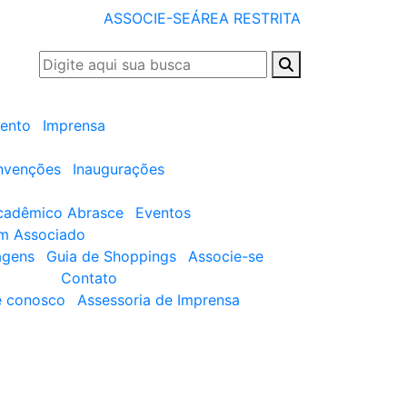
ASSOCIE-SE
ÁREA RESTRITA
ento
Imprensa
nvenções
Inaugurações
cadêmico Abrasce
Eventos
um Associado
agens
Guia de Shoppings
Associe-se
Contato
e conosco
Assessoria de Imprensa