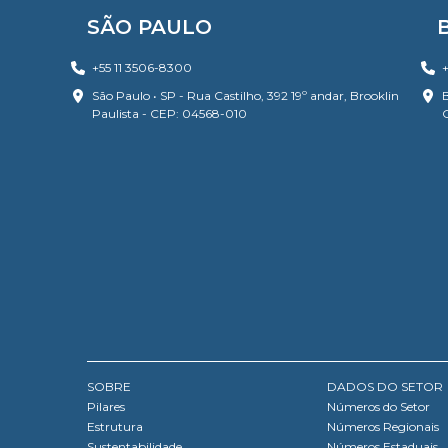
SÃO PAULO
+55 11 3506-8300
+
São Paulo • SP - Rua Castilho, 392 19º andar, Brooklin
B
Paulista - CEP: 04568-010
SOBRE
DADOS DO SETOR
Pilares
Números do Setor
Estrutura
Números Regionais
Sustentabilidade
Números Estaduais