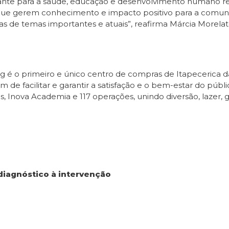
ante para a saúde, educação e desenvolvimento humano r
 que gerem conhecimento e impacto positivo para a comunid
as de temas importantes e atuais”, reafirma Márcia Morel
g é o primeiro e único centro de compras de Itapecerica da
fim de facilitar e garantir a satisfação e o bem-estar do p
es, Inova Academia e 117 operações, unindo diversão, lazer,
diagnóstico à intervenção