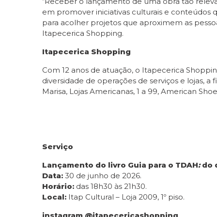
“Receber o lançamento de uma obra tão relev
em promover iniciativas culturais e conteúdos
para acolher projetos que aproximem as pesso
Itapecerica Shopping.
Itapecerica Shopping
Com 12 anos de atuação, o Itapecerica Shoppin
diversidade de operações de serviços e lojas, a 
Marisa, Lojas Americanas, 1 a 99, American Sho
Serviço
Lançamento do livro Guia para o TDAH
:
do 
Data:
30 de junho de 2026.
Horário:
das 18h30 às 21h30.
Local:
Itap Cultural – Loja 2009, 1º piso.
instagram @itapecericashopping