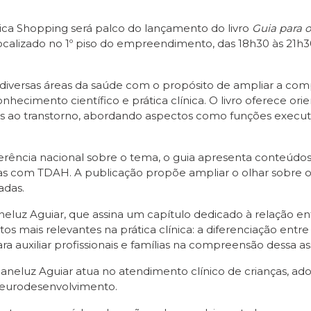
ica Shopping será palco do lançamento do livro
Guia para o
ocalizado no 1º piso do empreendimento, das 18h30 às 21h30,
e diversas áreas da saúde com o propósito de ampliar a co
hecimento científico e prática clínica. O livro oferece or
as ao transtorno, abordando aspectos como funções execut
rência nacional sobre o tema, o guia apresenta conteúdos 
as com TDAH. A publicação propõe ampliar o olhar sobre o t
adas.
aneluz Aguiar, que assina um capítulo dedicado à relação 
 mais relevantes na prática clínica: a diferenciação entre
a auxiliar profissionais e famílias na compreensão dessa a
aneluz Aguiar atua no atendimento clínico de crianças, ad
neurodesenvolvimento.