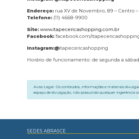
Endereço:
rua XV de Novembro, 89 – Centro – I
Telefone
:
(11) 4668-9900
Site:
www.itapecericashopping.com.br
Facebook:
facebook.com/itapecericashoppin
Instagram:@
itapecericashopping
Horário de funcionamento: de segunda a sábado,
Aviso Legal: Os conteúdos, informações e materiais divulga
espaço de divulgação, não possuindo qualquer ingerência ou
SEDES ABRASCE