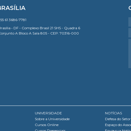
BRASÍLIA
55 61 3686-7781
rasília • DF - Complexo Brasil 21 SHS - Quadra 6
Conjunto A Bloco A Sala 805 - CEP: 70316-000
UNIVERSIDADE
NOTÍCIAS
Sobre a Universidade
Defesa do Setor
Cursos Online
Espaço do Asso
Cursos Presenciais
Envie sua Notíc