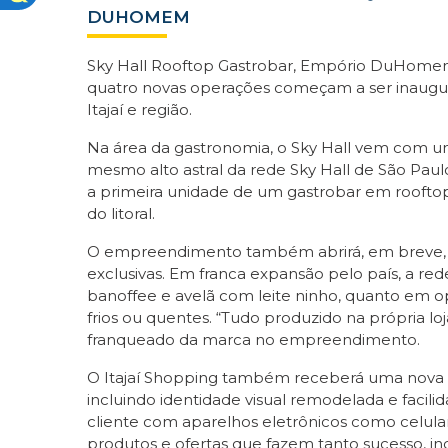
DUHOMEM
Sky Hall Rooftop Gastrobar, Empório DuHomem,
quatro novas operações começam a ser inaugu
Itajaí e região.
Na área da gastronomia, o Sky Hall vem com um
mesmo alto astral da rede Sky Hall de São Paulo
a primeira unidade de um gastrobar em rooftop
do litoral.
O empreendimento também abrirá, em breve, um
exclusivas. Em franca expansão pelo país, a re
banoffee e avelã com leite ninho, quanto em op
frios ou quentes. “Tudo produzido na própria lo
franqueado da marca no empreendimento.
O Itajaí Shopping também receberá uma nova op
incluindo identidade visual remodelada e facil
cliente com aparelhos eletrônicos como celular
produtos e ofertas que fazem tanto sucesso, inc