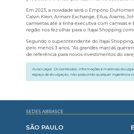
Em 2023, a novidade será o Empório DuHomem,
Calvin Klein, Armani Exchange, Ellus, Aramis, J
camisetas até a linha executiva com camisas e b
região nos fez olhar para o Itajaí Shopping c
Segundo o superintendente do Itajaí Shopping
pelo menos 3 anos. “As grandes marcas querem e
de referência para novos investimentos do varejo
Aviso Legal: Os conteúdos, informações e materiais divulga
espaço de divulgação, não possuindo qualquer ingerência ou
SEDES ABRASCE
SÃO PAULO