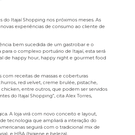
 do Itajaí Shopping nos próximos meses. As
novas experiências de consumo ao cliente de
iência bem sucedida de um gastrobar e o
para o complexo portuário de Itajaí, esta será
ial de happy hour, happy night e gourmet food
s com receitas de massas e coberturas
urros, red velvet, creme brulée, pistache,
l chicken, entre outros, que podem ser servidos
es do Itajaí Shopping”, cita Alex Torres,
. A loja virá com novo conceito e layout,
 de tecnologia que ampliará a interação do
Americanas seguirá com o tradicional mix de
ia), e HBA (higiene e beleza).