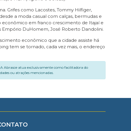
 Grifes como Lacostes, Tommy Hilfiger,
raz desde a moda casual com calças, bermudas e
ado econômico em franco crescimento de Itajaí e
lojas Empório DuHomem, José Roberto Dandolini.
scimento econômico que a cidade assiste há
ping tem se tornado, cada vez mais, o endereço
. A Abrasce atua exclusivamente como facilitadora do
vidades ou atrações mencionadas.
CONTATO