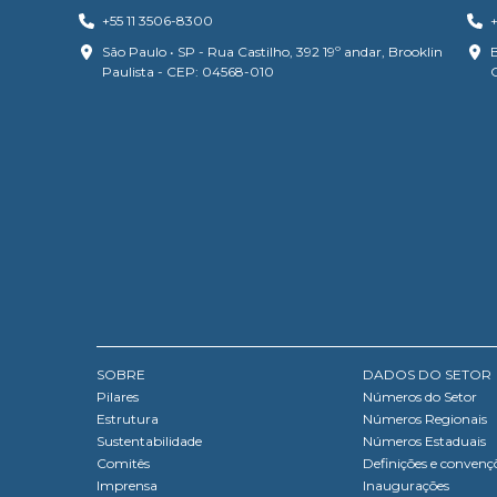
+55 11 3506-8300
+
São Paulo • SP - Rua Castilho, 392 19º andar, Brooklin
B
Paulista - CEP: 04568-010
SOBRE
DADOS DO SETOR
Pilares
Números do Setor
Estrutura
Números Regionais
Sustentabilidade
Números Estaduais
Comitês
Definições e convenç
Imprensa
Inaugurações