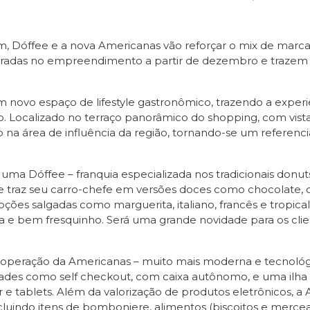
 Dóffee e a nova Americanas vão reforçar o mix de marcas
radas no empreendimento a partir de dezembro e trazem 
 novo espaço de lifestyle gastronômico, trazendo a exper
. Localizado no terraço panorâmico do shopping, com vista 
 na área de influência da região, tornando-se um referenc
a Dóffee – franquia especializada nos tradicionais donut
de traz seu carro-chefe em versões doces como chocolate, ch
ções salgadas como marguerita, italiano, francês e tropica
ja e bem fresquinho. Será uma grande novidade para os client
eração da Americanas – muito mais moderna e tecnológica
idades como self checkout, com caixa autônomo, e uma ilha
 e tablets. Além da valorização de produtos eletrônicos, a 
luindo itens de bomboniere, alimentos (biscoitos e mercear