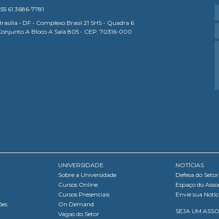
55 61 3686-7781
rasília • DF - Complexo Brasil 21 SHS - Quadra 6
Conjunto A Bloco A Sala 805 - CEP: 70316-000
UNIVERSIDADE
NOTÍCIAS
Sobre a Universidade
Defesa do Setor
Cursos Online
Espaço do Asso
Cursos Presenciais
Envie sua Notíc
ões
On Demand
SEJA UM ASS
Vagas do Setor