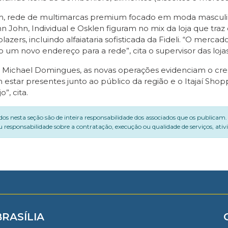
 rede de multimarcas premium focado em moda masculina.
ohn John, Individual e Osklen figuram no mix da loja que t
lazers, incluindo alfaiataria sofisticada da Fideli. “O merc
omo um novo endereço para a rede”, cita o supervisor das 
, Michael Domingues, as novas operações evidenciam o cre
star presentes junto ao público da região e o Itajaí Shop
”, cita.
dos nesta seção são de inteira responsabilidade dos associados que os publicam
 responsabilidade sobre a contratação, execução ou qualidade de serviços, ati
BRASÍLIA