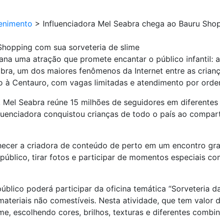
enimento
>
Influenciadora Mel Seabra chega ao Bauru Shop
Shopping com sua sorveteria de slime
a uma atração que promete encantar o público infantil: a “
bra, um dos maiores fenômenos da Internet entre as crian
imo à Centauro, com vagas limitadas e atendimento por ord
 Mel Seabra reúne 15 milhões de seguidores em diferentes
influenciadora conquistou crianças de todo o país ao compa
hecer a criadora de conteúdo de perto em um encontro gr
 público, tirar fotos e participar de momentos especiais c
blico poderá participar da oficina temática “Sorveteria da
ateriais não comestíveis. Nesta atividade, que tem valor d
ime, escolhendo cores, brilhos, texturas e diferentes comb