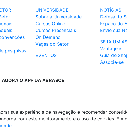
ETOR
UNIVERSIDADE
NOTÍCIAS
Setor
Sobre a Universidade
Defesa do S
ionais
Cursos Online
Espaço do 
aduais
Cursos Presenciais
Envie sua No
 convenções
On Demand
SEJA UM A
Vagas do Setor
Vantagens
de pesquisas
EVENTOS
Guia de Sho
Associe-se
E AGORA O APP DA ABRASCE
lhorar sua experiência de navegação e recomendar conteúd
 concorda com este monitoramento e o uso de cookies. Em 
cidade
.