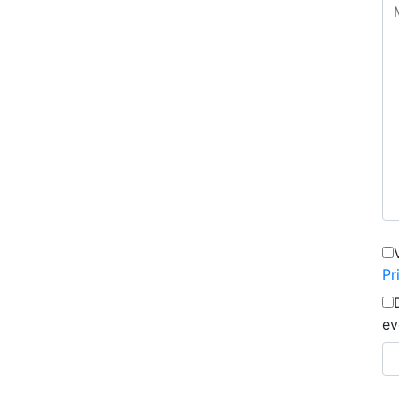
Pr
ev