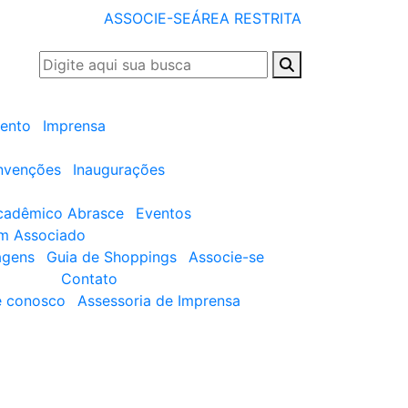
ASSOCIE-SE
ÁREA RESTRITA
ento
Imprensa
nvenções
Inaugurações
cadêmico Abrasce
Eventos
um Associado
agens
Guia de Shoppings
Associe-se
Contato
e conosco
Assessoria de Imprensa