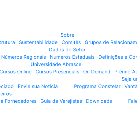
Sobre
trutura
Sustentabilidade
Comitês
Grupos de Relacionam
Dados do Setor
Números Regionais
Números Estaduais
Definições e Co
Universidade Abrasce
Cursos Online
Cursos Presenciais
On Demand
Prêmio A
Seja 
ociado
Envie sua Notícia
Programa Constelar
Vant
eiros
de Fornecedores
Guia de Varejistas
Downloads
Fal