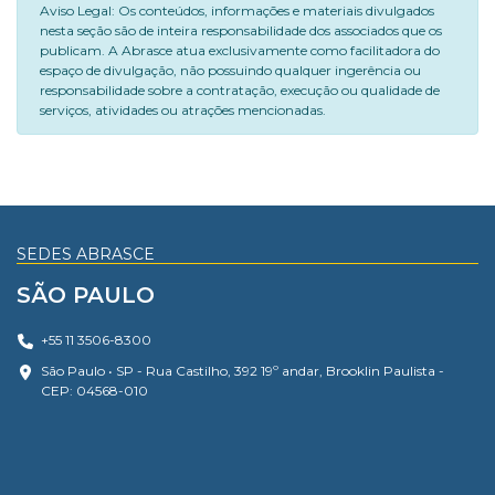
Aviso Legal: Os conteúdos, informações e materiais divulgados
nesta seção são de inteira responsabilidade dos associados que os
publicam. A Abrasce atua exclusivamente como facilitadora do
espaço de divulgação, não possuindo qualquer ingerência ou
responsabilidade sobre a contratação, execução ou qualidade de
serviços, atividades ou atrações mencionadas.
SEDES ABRASCE
SÃO PAULO
+55 11 3506-8300
São Paulo • SP - Rua Castilho, 392 19º andar, Brooklin Paulista -
CEP: 04568-010