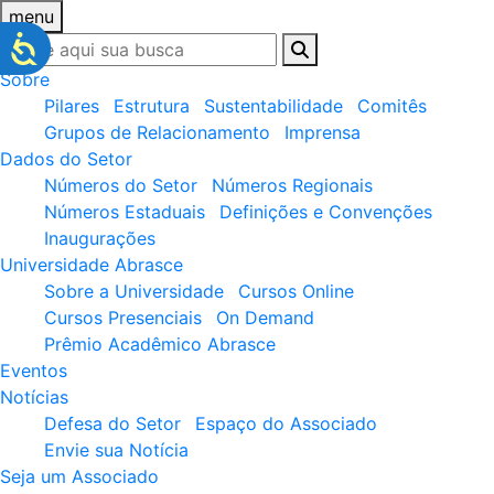
menu
Sobre
Pilares
Estrutura
Sustentabilidade
Comitês
Grupos de Relacionamento
Imprensa
Dados do Setor
Números do Setor
Números Regionais
Números Estaduais
Definições e Convenções
Inaugurações
Universidade Abrasce
Sobre a Universidade
Cursos Online
Cursos Presenciais
On Demand
Prêmio Acadêmico Abrasce
Eventos
Notícias
Defesa do Setor
Espaço do Associado
Envie sua Notícia
Seja um Associado