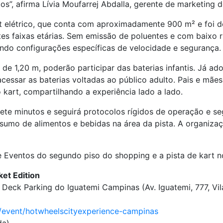
tos”, afirma Lívia Moufarrej Abdalla, gerente de marketing
rt elétrico, que conta com aproximadamente 900 m² e foi 
ntes faixas etárias. Sem emissão de poluentes e com baixo
ando configurações específicas de velocidade e segurança.
de 1,20 m, poderão participar das baterias infantis. Já ado
 acessar as baterias voltadas ao público adulto. Pais e 
kart, compartilhando a experiência lado a lado.
te minutos e seguirá protocolos rígidos de operação e seg
sumo de alimentos e bebidas na área da pista. A organiza
de Eventos do segundo piso do shopping e a pista de kart 
et Edition
 Deck Parking do Iguatemi Campinas (Av. Iguatemi, 777, Vi
r/event/hotwheelscityexperience-campinas