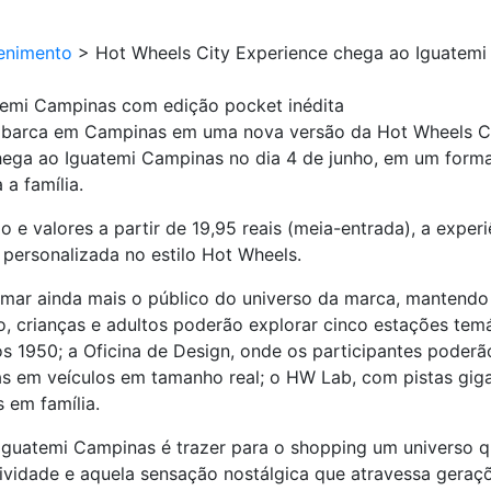
enimento
>
Hot Wheels City Experience chega ao Iguatemi
temi Campinas com edição pocket inédita
barca em Campinas em uma nova versão da Hot Wheels Cit
chega ao Iguatemi Campinas no dia 4 de junho, em um for
 a família.
e valores a partir de 19,95 reais (meia-entrada), a experi
 personalizada no estilo Hot Wheels.
imar ainda mais o público do universo da marca, mantendo 
o, crianças e adultos poderão explorar cinco estações tem
1950; a Oficina de Design, onde os participantes poderão c
vas em veículos em tamanho real; o HW Lab, com pistas gig
 em família.
Iguatemi Campinas é trazer para o shopping um universo 
ratividade e aquela sensação nostálgica que atravessa gera