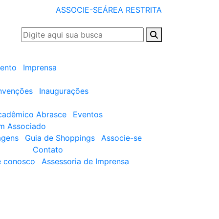
ASSOCIE-SE
ÁREA RESTRITA
ento
Imprensa
nvenções
Inaugurações
cadêmico Abrasce
Eventos
um Associado
agens
Guia de Shoppings
Associe-se
Contato
e conosco
Assessoria de Imprensa