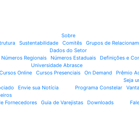
Sobre
trutura
Sustentabilidade
Comitês
Grupos de Relacionam
Dados do Setor
Números Regionais
Números Estaduais
Definições e Co
Universidade Abrasce
Cursos Online
Cursos Presenciais
On Demand
Prêmio A
Seja 
ociado
Envie sua Notícia
Programa Constelar
Vant
eiros
de Fornecedores
Guia de Varejistas
Downloads
Fal