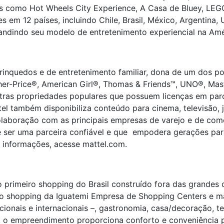
 como Hot Wheels City Experience, A Casa de Bluey, LEGO F
s em 12 países, incluindo Chile, Brasil, México, Argentina,
ndindo seu modelo de entretenimento experiencial na Amér
brinquedos e de entretenimento familiar, dona de um dos po
her-Price®, American Girl®, Thomas & Friends™, UNO®, Mas
tras propriedades populares que possuem licenças em par
el também disponibiliza conteúdo para cinema, televisão, 
olaboração com as principais empresas de varejo e de com
 ser uma parceira confiável e que empodera gerações para 
s informações, acesse mattel.com.
 primeiro shopping do Brasil construído fora das grandes 
ndo shopping da Iguatemi Empresa de Shopping Centers e 
onais e internacionais –, gastronomia, casa/decoração, te
 o empreendimento proporciona conforto e conveniência pa