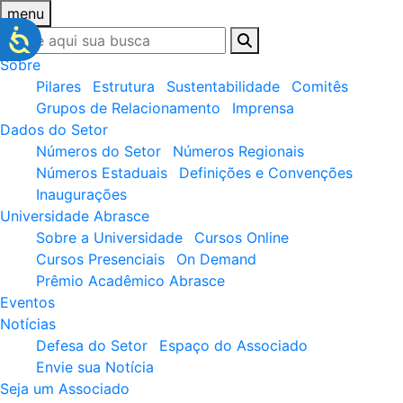
menu
Sobre
Pilares
Estrutura
Sustentabilidade
Comitês
Grupos de Relacionamento
Imprensa
Dados do Setor
Números do Setor
Números Regionais
Números Estaduais
Definições e Convenções
Inaugurações
Universidade Abrasce
Sobre a Universidade
Cursos Online
Cursos Presenciais
On Demand
Prêmio Acadêmico Abrasce
Eventos
Notícias
Defesa do Setor
Espaço do Associado
Envie sua Notícia
Seja um Associado