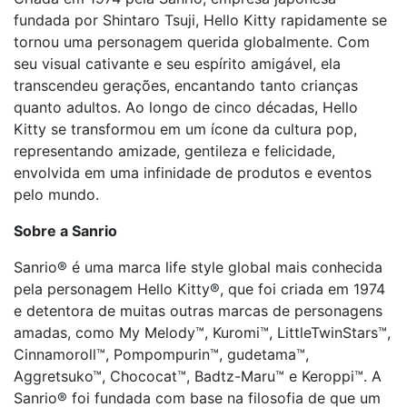
fundada por Shintaro Tsuji, Hello Kitty rapidamente se
tornou uma personagem querida globalmente. Com
seu visual cativante e seu espírito amigável, ela
transcendeu gerações, encantando tanto crianças
quanto adultos. Ao longo de cinco décadas, Hello
Kitty se transformou em um ícone da cultura pop,
representando amizade, gentileza e felicidade,
envolvida em uma infinidade de produtos e eventos
pelo mundo.
Sobre a Sanrio
Sanrio® é uma marca life style global mais conhecida
pela personagem Hello Kitty®, que foi criada em 1974
e detentora de muitas outras marcas de personagens
amadas, como My Melody™, Kuromi™, LittleTwinStars™,
Cinnamoroll™, Pompompurin™, gudetama™,
Aggretsuko™, Chococat™, Badtz-Maru™ e Keroppi™. A
Sanrio® foi fundada com base na filosofia de que um