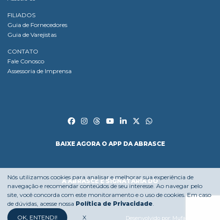
FILIADOS
Guia de Fornecedores
Guia de Varejistas
CONTATO
Fale Conosco
Assessoria de Imprensa
BAIXE AGORA O APP DA ABRASCE
Nós utilizamos cookies para analisar e melhorar sua experiência de
A ABRASCE É SIGNATÁRIA DO
navegação e recomendar conteúdos de seu interesse. Ao navegar pelo
site, você concorda com este monitoramento e o uso de cookies. Em caso
de dúvidas, acesse nossa
Política de Privacidade
.
OK, ENTENDI!
X
Desenvolvido por:
Mufasa Agency