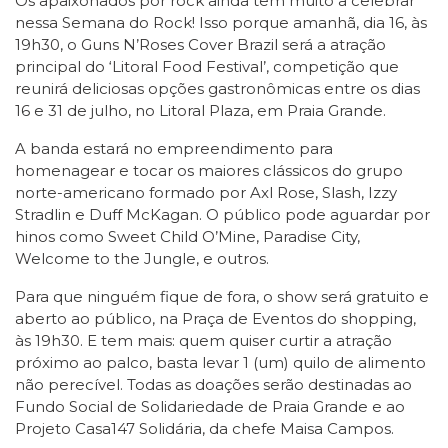
Os apaixonados por rock ainda têm muito a celebrar
nessa Semana do Rock! Isso porque amanhã, dia 16, às
19h30, o Guns N’Roses Cover Brazil será a atração
principal do ‘Litoral Food Festival’, competição que
reunirá deliciosas opções gastronômicas entre os dias
16 e 31 de julho, no Litoral Plaza, em Praia Grande.
A banda estará no empreendimento para
homenagear e tocar os maiores clássicos do grupo
norte-americano formado por Axl Rose, Slash, Izzy
Stradlin e Duff McKagan. O público pode aguardar por
hinos como Sweet Child O’Mine, Paradise City,
Welcome to the Jungle, e outros.
Para que ninguém fique de fora, o show será gratuito e
aberto ao público, na Praça de Eventos do shopping,
às 19h30. E tem mais: quem quiser curtir a atração
próximo ao palco, basta levar 1 (um) quilo de alimento
não perecível. Todas as doações serão destinadas ao
Fundo Social de Solidariedade de Praia Grande e ao
Projeto Casa147 Solidária, da chefe Maisa Campos.