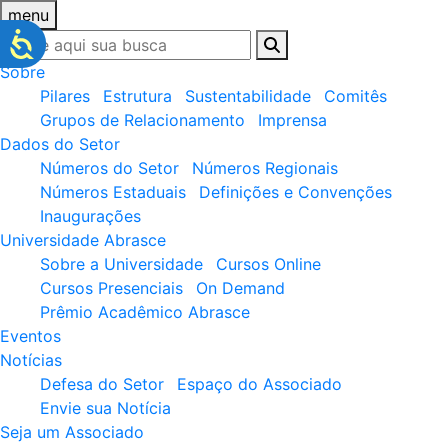
menu
Sobre
Pilares
Estrutura
Sustentabilidade
Comitês
Grupos de Relacionamento
Imprensa
Dados do Setor
Números do Setor
Números Regionais
Números Estaduais
Definições e Convenções
Inaugurações
Universidade Abrasce
Sobre a Universidade
Cursos Online
Cursos Presenciais
On Demand
Prêmio Acadêmico Abrasce
Eventos
Notícias
Defesa do Setor
Espaço do Associado
Envie sua Notícia
Seja um Associado