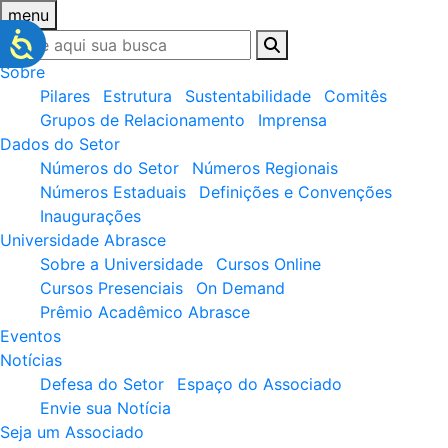
menu
Sobre
Pilares
Estrutura
Sustentabilidade
Comitês
Grupos de Relacionamento
Imprensa
Dados do Setor
Números do Setor
Números Regionais
Números Estaduais
Definições e Convenções
Inaugurações
Universidade Abrasce
Sobre a Universidade
Cursos Online
Cursos Presenciais
On Demand
Prêmio Acadêmico Abrasce
Eventos
Notícias
Defesa do Setor
Espaço do Associado
Envie sua Notícia
Seja um Associado