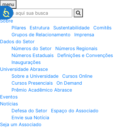
menu
Sobre
Pilares
Estrutura
Sustentabilidade
Comitês
Grupos de Relacionamento
Imprensa
Dados do Setor
Números do Setor
Números Regionais
Números Estaduais
Definições e Convenções
Inaugurações
Universidade Abrasce
Sobre a Universidade
Cursos Online
Cursos Presenciais
On Demand
Prêmio Acadêmico Abrasce
Eventos
Notícias
Defesa do Setor
Espaço do Associado
Envie sua Notícia
Seja um Associado