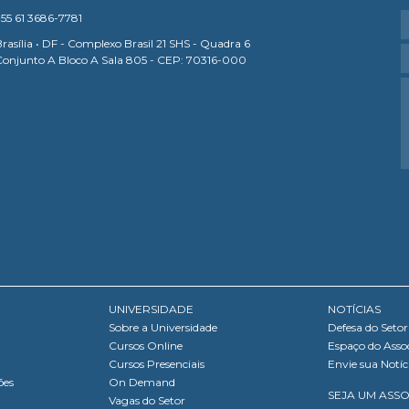
55 61 3686-7781
rasília • DF - Complexo Brasil 21 SHS - Quadra 6
Conjunto A Bloco A Sala 805 - CEP: 70316-000
UNIVERSIDADE
NOTÍCIAS
Sobre a Universidade
Defesa do Setor
Cursos Online
Espaço do Asso
Cursos Presenciais
Envie sua Notíc
ões
On Demand
SEJA UM ASS
Vagas do Setor