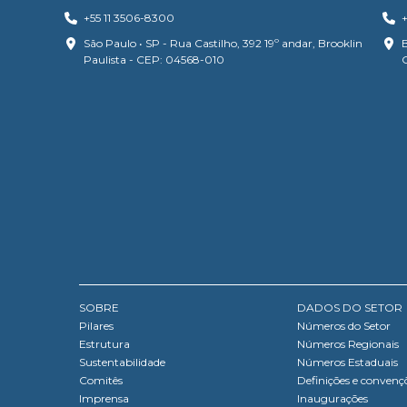
+55 11 3506-8300
+
São Paulo • SP - Rua Castilho, 392 19º andar, Brooklin
B
Paulista - CEP: 04568-010
SOBRE
DADOS DO SETOR
Pilares
Números do Setor
Estrutura
Números Regionais
Sustentabilidade
Números Estaduais
Comitês
Definições e convenç
Imprensa
Inaugurações