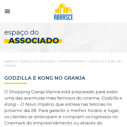
espaço do
ASSOCIADO
ABRASCE
>
ESPAÇO DO ASSOCIADO
>
ENTRETENIMENTO
>
GODZILLA E KONG NO
GRANJA
GODZILLA E KONG NO GRANJA
O Shopping Granja Vianna está preparado para exibir
uma das aventuras mais famosos do cinema:
Godzilla e
Kong – O Novo Império
,
que estreia nas telonas no
próximo dia 28. Para garantir o melhor horário e lugar,
os clientes se antecipam e compram os ingressos no
Cinemark do empreendimento ou através do