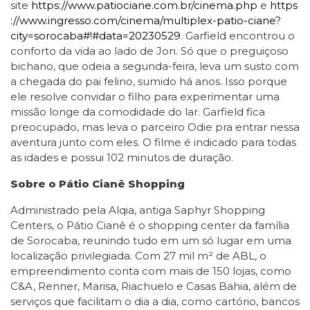
site
https://www.patiociane.com.br/cinema.php
e
https
://www.ingresso.com/cinema/multiplex-patio-ciane?
city=sorocaba#!#data=20230529
. Garfield encontrou o
conforto da vida ao lado de Jon. Só que o preguiçoso
bichano, que odeia a segunda-feira, leva um susto com
a chegada do pai felino, sumido há anos. Isso porque
ele resolve convidar o filho para experimentar uma
missão longe da comodidade do lar. Garfield fica
preocupado, mas leva o parceiro Odie pra entrar nessa
aventura junto com eles. O filme é indicado para todas
as idades e possui 102 minutos de duração.
Sobre o Pátio Cianê Shopping
Administrado pela Alqia, antiga Saphyr Shopping
Centers, o Pátio Cianê é o shopping center da família
de Sorocaba, reunindo tudo em um só lugar em uma
localização privilegiada. Com 27 mil m² de ABL, o
empreendimento conta com mais de 150 lojas, como
C&A, Renner, Marisa, Riachuelo e Casas Bahia, além de
serviços que facilitam o dia a dia, como cartório, bancos