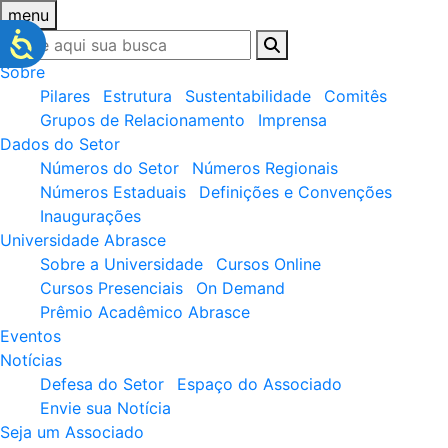
menu
Sobre
Pilares
Estrutura
Sustentabilidade
Comitês
Grupos de Relacionamento
Imprensa
Dados do Setor
Números do Setor
Números Regionais
Números Estaduais
Definições e Convenções
Inaugurações
Universidade Abrasce
Sobre a Universidade
Cursos Online
Cursos Presenciais
On Demand
Prêmio Acadêmico Abrasce
Eventos
Notícias
Defesa do Setor
Espaço do Associado
Envie sua Notícia
Seja um Associado