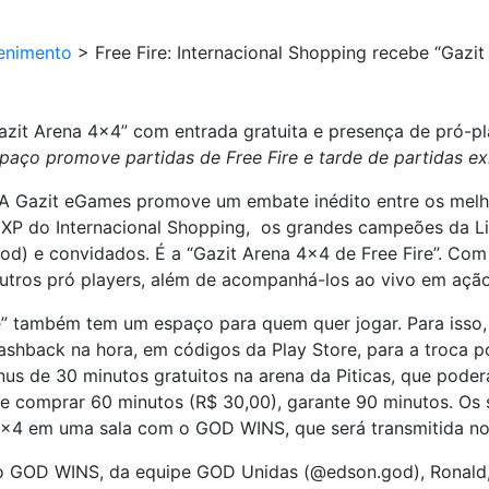
enimento
>
Free Fire: Internacional Shopping recebe “Gazi
Gazit Arena 4×4” com entrada gratuita e presença de pró-p
aço promove partidas de Free Fire e tarde de partidas ex
A Gazit eGames promove um embate inédito entre os melhor
as XP do Internacional Shopping, os grandes campeões da L
) e convidados. É a “Gazit Arena 4×4 de Free Fire”. Com e
utros pró players, além de acompanhá-los ao vivo em ação
e” também tem um espaço para quem quer jogar. Para isso, 
ashback na hora, em códigos da Play Store, para a troca p
us de 30 minutos gratuitos na arena da Piticas, que poder
se comprar 60 minutos (R$ 30,00), garante 90 minutos. Os s
4×4 em uma sala com o GOD WINS, que será transmitida no t
 GOD WINS, da equipe GOD Unidas (@edson.god), Ronald, 