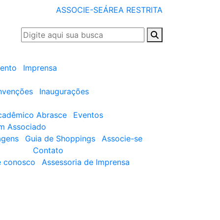
ASSOCIE-SE
ÁREA RESTRITA
ento
Imprensa
nvenções
Inaugurações
cadêmico Abrasce
Eventos
um Associado
agens
Guia de Shoppings
Associe-se
Contato
e conosco
Assessoria de Imprensa