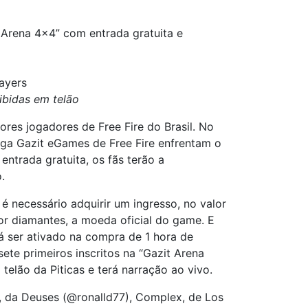
t Arena 4×4” com entrada gratuita e
layers
ibidas em telão
es jogadores de Free Fire do Brasil. No
iga Gazit eGames de Free Fire enfrentam o
ntrada gratuita, os fãs terão a
.
é necessário adquirir um ingresso, no valor
or diamantes, a moeda oficial do game. E
á ser ativado na compra de 1 hora de
ete primeiros inscritos na “Gazit Arena
elão da Piticas e terá narração ao vivo.
da Deuses (@ronalld77), Complex, de Los