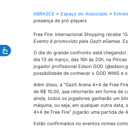
ABRASCE
>
Espaço do Associado
>
Entret
presença de pró-players
Free Fire: Internacional Shopping recebe “
Evento é promovido pela Gazit eGames. Esp
O dia do grande confronto está chegando! 
dia 13 de março, das 16h às 20h, na Pitic
jogador profissional Edson GOD (@edson.god
possibilidade de conhecer o GOD WINS e o
Além disso, a “Gazit Arena 4×4 de Free Fir
de R$ 10,00, que retornarão em forma de c
ainda, todos os jogadores ganharão um bôn
máquina, ou seja, em qualquer outra data, 
4×4 de Free Fire” jogarão uma partida de 
Estão confirmados no eventos nomes como