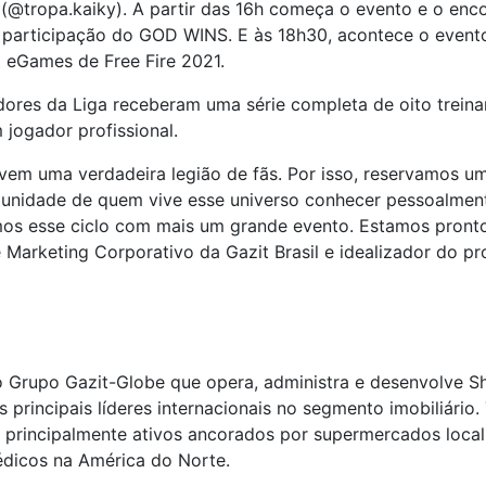
(@tropa.kaiky). A partir das 16h começa o evento e o enc
m participação do GOD WINS. E às 18h30, acontece o evento
t eGames de Free Fire 2021.
ores da Liga receberam uma série completa de oito trei
jogador profissional.
ovem uma verdadeira legião de fãs. Por isso, reservamos
tunidade de quem vive esse universo conhecer pessoalment
amos esse ciclo com mais um grande evento. Estamos pront
 Marketing Corporativo da Gazit Brasil e idealizador do pro
do Grupo Gazit-Globe que opera, administra e desenvolve 
 principais líderes internacionais no segmento imobiliári
, principalmente ativos ancorados por supermercados loc
dicos na América do Norte.