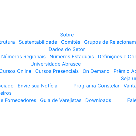
Sobre
trutura
Sustentabilidade
Comitês
Grupos de Relacionam
Dados do Setor
Números Regionais
Números Estaduais
Definições e Co
Universidade Abrasce
Cursos Online
Cursos Presenciais
On Demand
Prêmio A
Seja 
ociado
Envie sua Notícia
Programa Constelar
Vant
eiros
de Fornecedores
Guia de Varejistas
Downloads
Fal