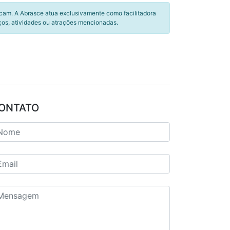
icam. A Abrasce atua exclusivamente como facilitadora
ços, atividades ou atrações mencionadas.
ONTATO