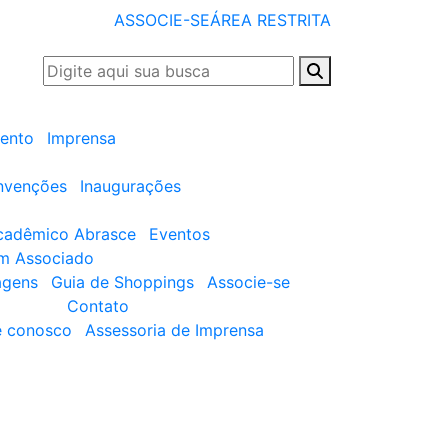
ASSOCIE-SE
ÁREA RESTRITA
ento
Imprensa
nvenções
Inaugurações
cadêmico Abrasce
Eventos
um Associado
agens
Guia de Shoppings
Associe-se
Contato
e conosco
Assessoria de Imprensa