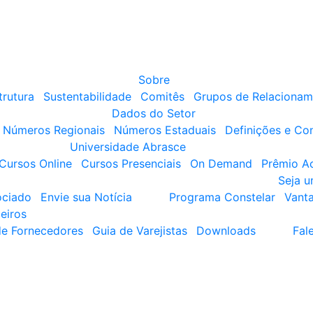
Sobre
trutura
Sustentabilidade
Comitês
Grupos de Relacionam
Dados do Setor
Números Regionais
Números Estaduais
Definições e Co
Universidade Abrasce
Cursos Online
Cursos Presenciais
On Demand
Prêmio A
Seja 
ociado
Envie sua Notícia
Programa Constelar
Vant
eiros
de Fornecedores
Guia de Varejistas
Downloads
Fal