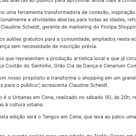
cias abertas ao público para aproximar ainda mais a comu
omo uma ferramenta transformadora de conexão, inspiração
cionalmente e atividades abertas para todas as idades, r
a Claudine Scheidt, gerente de marketing do Floripa Shoppi
s aulões gratuitos para a comunidade, ampliados nesta ed
ança sem necessidade de inscrição prévia.
que representam a produção artística local e que já circu
ça Costão do Santinho, Grão Cia de Dança e Cenarium Co
m nosso propósito e transforma o shopping em um grande 
 para o público”, acrescenta Claudine Scheidt.
 o Urbanas em Cena, realizado no sábado (6), às 20h, reu
as à cultura urbana.
desta edição será o Tangos em Cena, que leva ao palco um