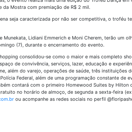
as, o evento realiza mais uma edição do Troféu Dança em 
 da Mostra com premiação de R$ 2 mil.
 seja caracterizada por não ser competitiva, o troféu tem
e Munekata, Lidiani Emmerich e Moni Cherem, terão um olh
omingo (7), durante o encerramento do evento.
 Shopping consolidou-se como o maior e mais completo sho
aço de convivência, serviços, lazer, educação e experiênc
, além do varejo, operações de saúde, três instituições d
Polícia Federal, além de uma programação constante de ev
bém contará com o primeiro Homewood Suites by Hilton da
atuito no horário de almoço, de segunda a sexta-feira (exc
com.br
ou acompanhe as redes sociais no perfil @floripash