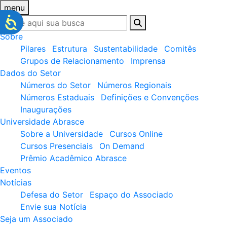
menu
Sobre
Pilares
Estrutura
Sustentabilidade
Comitês
Grupos de Relacionamento
Imprensa
Dados do Setor
Números do Setor
Números Regionais
Números Estaduais
Definições e Convenções
Inaugurações
Universidade Abrasce
Sobre a Universidade
Cursos Online
Cursos Presenciais
On Demand
Prêmio Acadêmico Abrasce
Eventos
Notícias
Defesa do Setor
Espaço do Associado
Envie sua Notícia
Seja um Associado