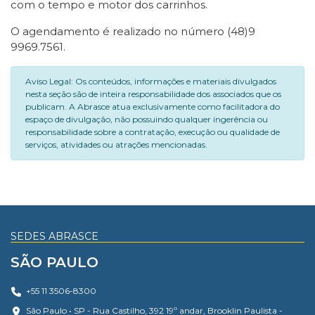
com o tempo e motor dos carrinhos.
O agendamento é realizado no número (48)9
9969.7561.
Aviso Legal: Os conteúdos, informações e materiais divulgados
nesta seção são de inteira responsabilidade dos associados que os
publicam. A Abrasce atua exclusivamente como facilitadora do
espaço de divulgação, não possuindo qualquer ingerência ou
responsabilidade sobre a contratação, execução ou qualidade de
serviços, atividades ou atrações mencionadas.
SEDES ABRASCE
SÃO PAULO
+55 11 3506-8300
São Paulo • SP - Rua Castilho, 392 19º andar, Brooklin Paulista -