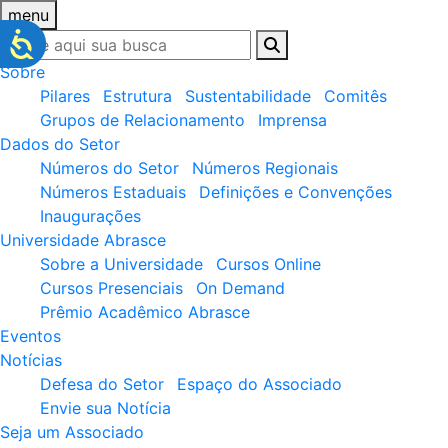
menu
Sobre
Pilares
Estrutura
Sustentabilidade
Comitês
Grupos de Relacionamento
Imprensa
Dados do Setor
Números do Setor
Números Regionais
Números Estaduais
Definições e Convenções
Inaugurações
Universidade Abrasce
Sobre a Universidade
Cursos Online
Cursos Presenciais
On Demand
Prêmio Acadêmico Abrasce
Eventos
Notícias
Defesa do Setor
Espaço do Associado
Envie sua Notícia
Seja um Associado