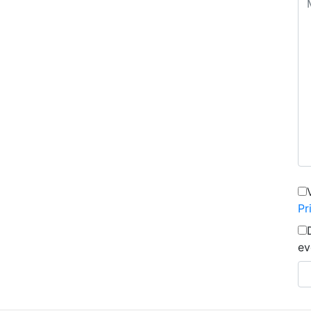
Pr
ev