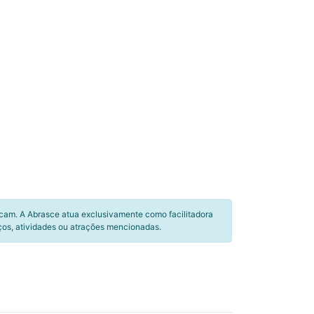
icam. A Abrasce atua exclusivamente como facilitadora
ços, atividades ou atrações mencionadas.