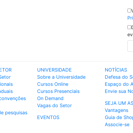
Pr
ev
ETOR
UNIVERSIDADE
NOTÍCIAS
Setor
Sobre a Universidade
Defesa do S
ionais
Cursos Online
Espaço do 
aduais
Cursos Presenciais
Envie sua No
 convenções
On Demand
SEJA UM A
Vagas do Setor
Vantagens
de pesquisas
EVENTOS
Guia de Sho
Associe-se