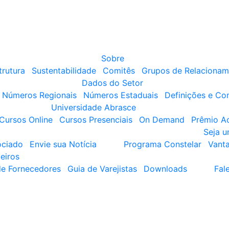
Sobre
trutura
Sustentabilidade
Comitês
Grupos de Relacionam
Dados do Setor
Números Regionais
Números Estaduais
Definições e Co
Universidade Abrasce
Cursos Online
Cursos Presenciais
On Demand
Prêmio A
Seja 
ociado
Envie sua Notícia
Programa Constelar
Vant
eiros
de Fornecedores
Guia de Varejistas
Downloads
Fal