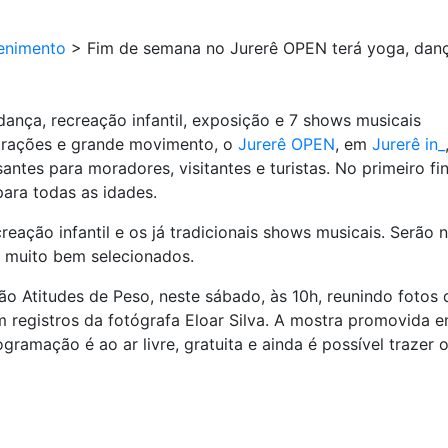
enimento
>
Fim de semana no Jurerê OPEN terá yoga, dança
ança, recreação infantil, exposição e 7 shows musicais
trações e grande movimento, o
Jurerê OPEN
, em
Jurerê in_
ntes para moradores, visitantes e turistas. No primeiro fi
ra todas as idades.
reação infantil e os já tradicionais shows musicais. Serã
s muito bem selecionados.
ão Atitudes de Peso, neste sábado, às 10h, reunindo fotos
m registros da fotógrafa Eloar Silva. A mostra promovida 
gramação é ao ar livre, gratuita e ainda é possível trazer