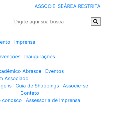
ASSOCIE-SE
ÁREA RESTRITA
ento
Imprensa
nvenções
Inaugurações
cadêmico Abrasce
Eventos
um Associado
agens
Guia de Shoppings
Associe-se
Contato
e conosco
Assessoria de Imprensa