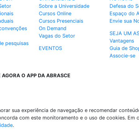
Setor
Sobre a Universidade
Defesa do S
ionais
Cursos Online
Espaço do 
aduais
Cursos Presenciais
Envie sua No
 convenções
On Demand
SEJA UM A
Vagas do Setor
Vantagens
de pesquisas
EVENTOS
Guia de Sho
Associe-se
E AGORA O APP DA ABRASCE
lhorar sua experiência de navegação e recomendar conteúd
 concorda com este monitoramento e o uso de cookies. Em 
cidade
.