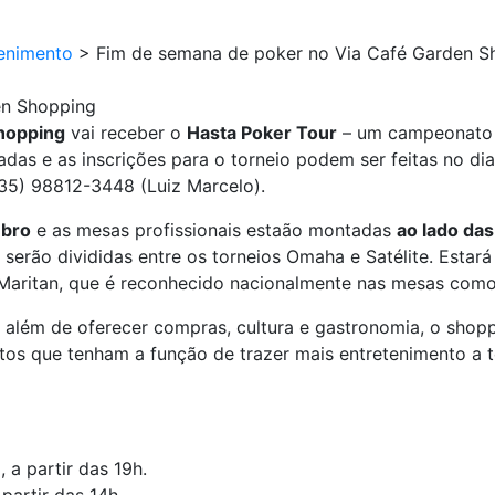
enimento
>
Fim de semana de poker no Via Café Garden S
en Shopping
hopping
vai receber o
Hasta Poker Tour
– um campeonato r
adas e as inscrições para o torneio podem ser feitas no d
(35) 98812-3448 (Luiz Marcelo).
mbro
e as mesas profissionais estaão montadas
ao lado da
 serão divididas entre os torneios Omaha e Satélite. Estar
o Maritan, que é reconhecido nacionalmente nas mesas como
 além de oferecer compras, cultura e gastronomia, o shop
tos que tenham a função de trazer mais entretenimento a t
 a partir das 19h.