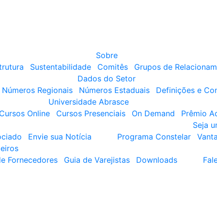
Sobre
trutura
Sustentabilidade
Comitês
Grupos de Relacionam
Dados do Setor
Números Regionais
Números Estaduais
Definições e Co
Universidade Abrasce
Cursos Online
Cursos Presenciais
On Demand
Prêmio A
Seja 
ociado
Envie sua Notícia
Programa Constelar
Vant
eiros
de Fornecedores
Guia de Varejistas
Downloads
Fal