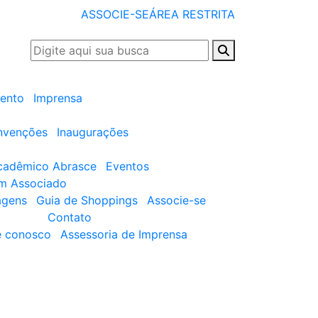
ASSOCIE-SE
ÁREA RESTRITA
ento
Imprensa
nvenções
Inaugurações
cadêmico Abrasce
Eventos
um Associado
agens
Guia de Shoppings
Associe-se
Contato
e conosco
Assessoria de Imprensa