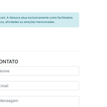
icam. A Abrasce atua exclusivamente como facilitadora
ços, atividades ou atrações mencionadas.
ONTATO