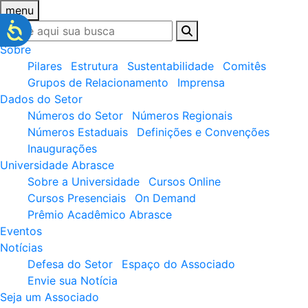
menu
Sobre
Pilares
Estrutura
Sustentabilidade
Comitês
Grupos de Relacionamento
Imprensa
Dados do Setor
Números do Setor
Números Regionais
Números Estaduais
Definições e Convenções
Inaugurações
Universidade Abrasce
Sobre a Universidade
Cursos Online
Cursos Presenciais
On Demand
Prêmio Acadêmico Abrasce
Eventos
Notícias
Defesa do Setor
Espaço do Associado
Envie sua Notícia
Seja um Associado