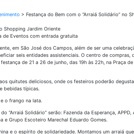
enimento
>
Festança do Bem com o “Arraiá Solidário” no S
no Shopping Jardim Oriente
a de Eventos com entrada gratuita
riente, em São José dos Campos, além de ser uma celebraçã
neficiar seis entidades assistenciais. O centro de compras,
festança de 21 a 26 de junho, das 19h às 22h, na Praça d
s quitutes deliciosos, onde os festeiros poderão degustar 
e bebidas típicas.
 e o frango na lata.
es do “Arraiá Solidário” serão: Fazenda da Esperança, AP
ma e Grupo Escoteiro Marechal Eduardo Gomes.
ina e o espírito de solidariedade. Montamos um arraiá que