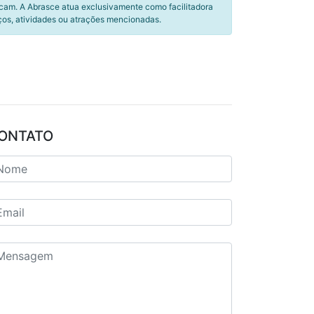
icam. A Abrasce atua exclusivamente como facilitadora
ços, atividades ou atrações mencionadas.
ONTATO