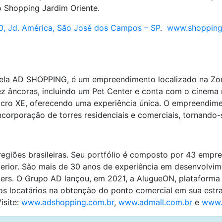
o Shopping Jardim Oriente.
0, Jd. América, São José dos Campos – SP
.
www.shoppingj
pela AD SHOPPING, é um empreendimento localizado na Zo
 âncoras, incluindo um Pet Center e conta com o cinema m
Macro XE, oferecendo uma experiência única. O empreendime
ncorporação de torres residenciais e comerciais, tornando
egiões brasileiras. Seu portfólio é composto por 43 empr
nterior. São mais de 30 anos de experiência em desenvolvim
ers. O Grupo AD lançou, em 2021, a AlugueON, plataforma d
dos locatários na obtenção do ponto comercial em sua estr
isite:
www.adshopping.com.br
,
www.admall.com.br
e
www.