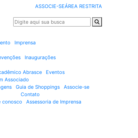
ASSOCIE-SE
ÁREA RESTRITA
ento
Imprensa
nvenções
Inaugurações
cadêmico Abrasce
Eventos
um Associado
agens
Guia de Shoppings
Associe-se
Contato
e conosco
Assessoria de Imprensa