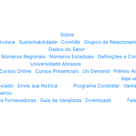
Sobre
trutura
Sustentabilidade
Comitês
Grupos de Relacionam
Dados do Setor
Números Regionais
Números Estaduais
Definições e Co
Universidade Abrasce
Cursos Online
Cursos Presenciais
On Demand
Prêmio A
Seja 
ociado
Envie sua Notícia
Programa Constelar
Vant
eiros
de Fornecedores
Guia de Varejistas
Downloads
Fal