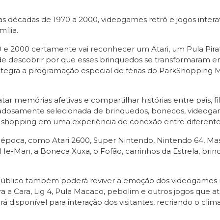
as décadas de 1970 a 2000, videogames retrô e jogos inter
mília.
70 e 2000 certamente vai reconhecer um Atari, um Pula Pi
de descobrir por que esses brinquedos se transformaram em v
egra a programação especial de férias do ParkShopping Mog
atar memórias afetivas e compartilhar histórias entre pais, 
dadosamente selecionada de brinquedos, bonecos, videogam
 ao shopping em uma experiência de conexão entre diferente
época, como Atari 2600, Super Nintendo, Nintendo 64, Mas
o He-Man, a Boneca Xuxa, o Fofão, carrinhos da Estrela, brin
 O público também poderá reviver a emoção dos videogames 
ra a Cara, Lig 4, Pula Macaco, pebolim e outros jogos que 
tará disponível para interação dos visitantes, recriando o 