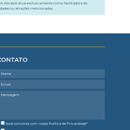
. A Abrasce atua exclusivamente como facilitadora do
vidades ou atrações mencionadas.
CONTATO
Você concorda com nossa
Política de Privacidade
*