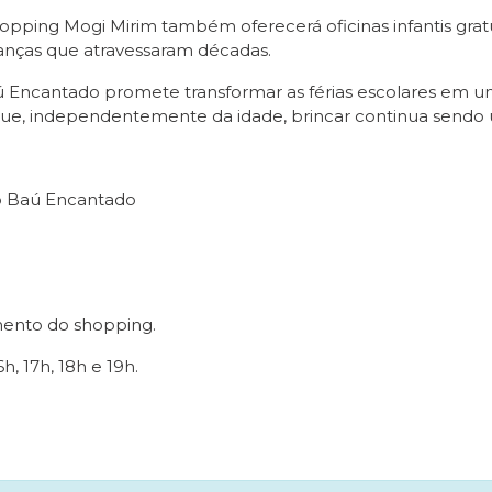
pping Mogi Mirim também oferecerá oficinas infantis gratui
anças que atravessaram décadas.
ú Encantado promete transformar as férias escolares em 
 que, independentemente da idade, brincar continua sendo 
ão Baú Encantado
mento do shopping.
6h, 17h, 18h e 19h.