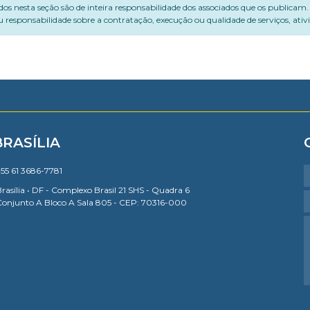
dos nesta seção são de inteira responsabilidade dos associados que os publicam
 responsabilidade sobre a contratação, execução ou qualidade de serviços, ati
BRASÍLIA
55 61 3686-7781
rasília • DF - Complexo Brasil 21 SHS - Quadra 6
Conjunto A Bloco A Sala 805 - CEP: 70316-000