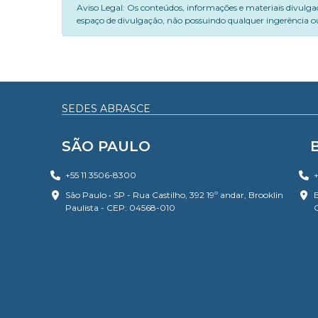
Aviso Legal: Os conteúdos, informações e materiais divulga
espaço de divulgação, não possuindo qualquer ingerência ou
SEDES ABRASCE
SÃO PAULO
+55 11 3506-8300
+
São Paulo • SP - Rua Castilho, 392 19º andar, Brooklin
B
Paulista - CEP: 04568-010