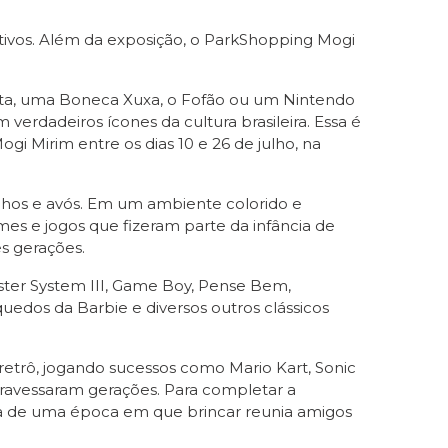
ativos. Além da exposição, o ParkShopping Mogi
rata, uma Boneca Xuxa, o Fofão ou um Nintendo
erdadeiros ícones da cultura brasileira. Essa é
i Mirim entre os dias 10 e 26 de julho, na
filhos e avós. Em um ambiente colorido e
es e jogos que fizeram parte da infância de
s gerações.
ter System III, Game Boy, Pense Bem,
quedos da Barbie e diversos outros clássicos
retrô, jogando sucessos como Mario Kart, Sonic
atravessaram gerações. Para completar a
clima de uma época em que brincar reunia amigos