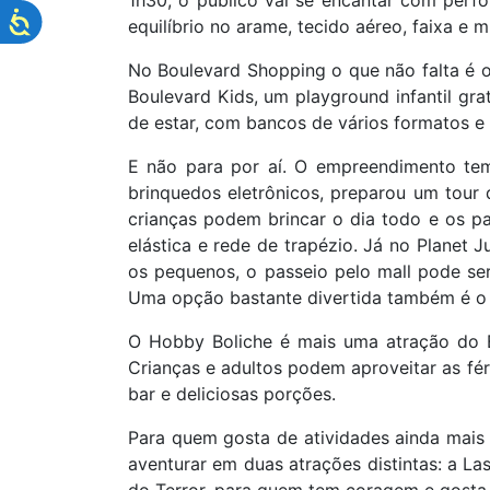
1h30, o público vai se encantar com perf
equilíbrio no arame, tecido aéreo, faixa e 
No Boulevard Shopping o que não falta é op
Boulevard Kids, um playground infantil gr
de estar, com bancos de vários formatos e 
E não para por aí. O empreendimento tem
brinquedos eletrônicos, preparou um tour d
crianças podem brincar o dia todo e os p
elástica e rede de trapézio. Já no Planet 
os pequenos, o passeio pelo mall pode ser
Uma opção bastante divertida também é o 
O Hobby Boliche é mais uma atração do B
Crianças e adultos podem aproveitar as fé
bar e deliciosas porções.
Para quem gosta de atividades ainda mais 
aventurar em duas atrações distintas: a La