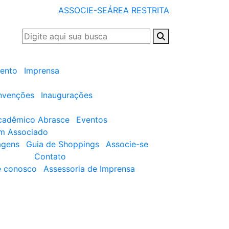
ASSOCIE-SE
ÁREA RESTRITA
ento
Imprensa
nvenções
Inaugurações
cadêmico Abrasce
Eventos
um Associado
agens
Guia de Shoppings
Associe-se
Contato
e conosco
Assessoria de Imprensa