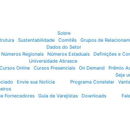
Sobre
trutura
Sustentabilidade
Comitês
Grupos de Relacionam
Dados do Setor
Números Regionais
Números Estaduais
Definições e Co
Universidade Abrasce
Cursos Online
Cursos Presenciais
On Demand
Prêmio A
Seja 
ociado
Envie sua Notícia
Programa Constelar
Vant
eiros
de Fornecedores
Guia de Varejistas
Downloads
Fal