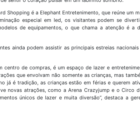
de sentir o coração pulsar em um labirinto sombrio.
vard Shopping é a Elephant Entretenimento, que reúne um 
luminação especial em led, os visitantes podem se dive
 modelos de equipamentos, o que chama a atenção é a di
entes ainda podem assistir as principais estreias nacionai
 centro de compras, é um espaço de lazer e entretenimen
atrações que envolvam não somente as crianças, mas tamb
mo já é tradição, as crianças estão em férias e querem ativ
sive novas atrações, como a Arena Crazyjump e o Circo d
mentos únicos de lazer e muita diversão”, destaca a ge