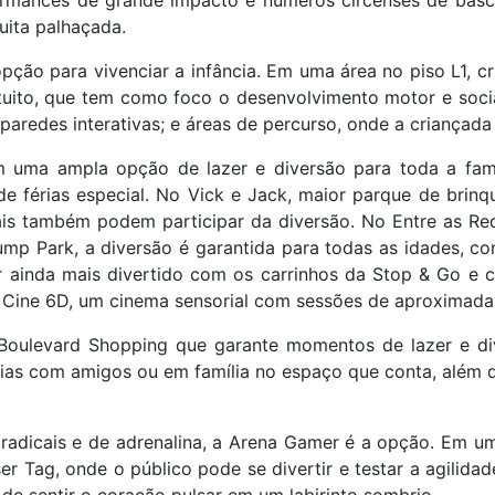
ormances de grande impacto e números circenses de báscul
muita palhaçada.
ção para vivenciar a infância. Em uma área no piso L1, c
atuito, que tem como foco o desenvolvimento motor e soc
paredes interativas; e áreas de percurso, onde a criançad
 uma ampla opção de lazer e diversão para toda a famí
e férias especial. No Vick e Jack, maior parque de brinqu
ais também podem participar da diversão. No Entre as Red
Jump Park, a diversão é garantida para todas as idades, co
 ainda mais divertido com os carrinhos da Stop & Go e c
Cine 6D, um cinema sensorial com sessões de aproximada
oulevard Shopping que garante momentos de lazer e div
rias com amigos ou em família no espaço que conta, além d
radicais e de adrenalina, a Arena Gamer é a opção. Em u
ser Tag, onde o público pode se divertir e testar a agilida