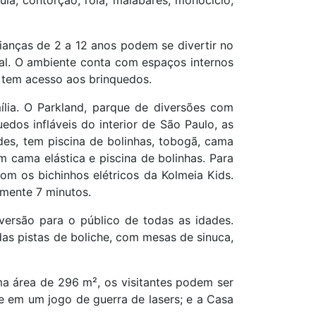
a, contorção, rola, malabares, monociclo,
rianças de 2 a 12 anos podem se divertir no
ial. O ambiente conta com espaços internos
a tem acesso aos brinquedos.
lia. O Parkland, parque de diversões com
edos infláveis do interior de São Paulo, as
es, tem piscina de bolinhas, tobogã, cama
m cama elástica e piscina de bolinhas. Para
om os bichinhos elétricos da Kolmeia Kids.
mente 7 minutos.
ersão para o público de todas as idades.
as pistas de boliche, com mesas de sinuca,
ma área de 296 m², os visitantes podem ser
de em um jogo de guerra de lasers; e a Casa