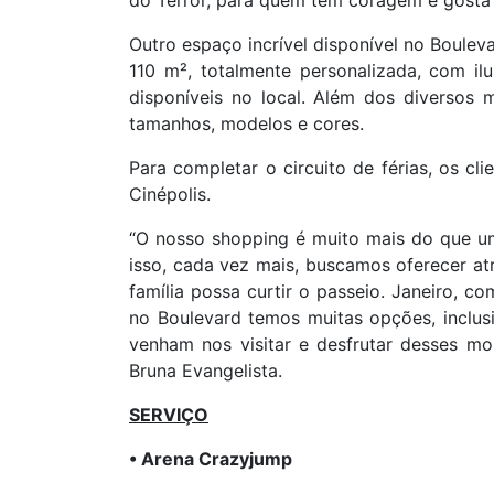
do Terror, para quem tem coragem e gosta 
Outro espaço incrível disponível no Boule
110 m², totalmente personalizada, com i
disponíveis no local. Além dos diversos
tamanhos, modelos e cores.
Para completar o circuito de férias, os cli
Cinépolis.
“O nosso shopping é muito mais do que um
isso, cada vez mais, buscamos oferecer 
família possa curtir o passeio. Janeiro, co
no Boulevard temos muitas opções, inclu
venham nos visitar e desfrutar desses mo
Bruna Evangelista.
SERVIÇO
• Arena Crazyjump