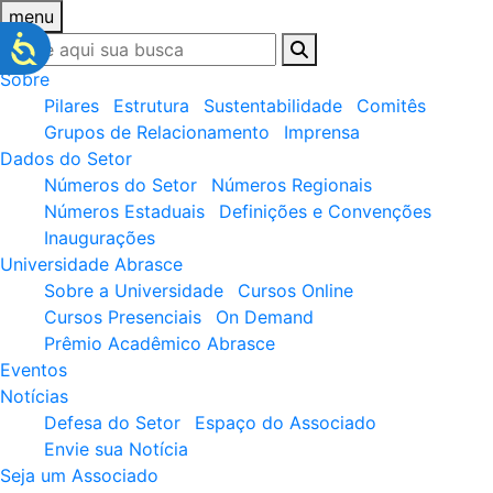
menu
Sobre
Pilares
Estrutura
Sustentabilidade
Comitês
Grupos de Relacionamento
Imprensa
Dados do Setor
Números do Setor
Números Regionais
Números Estaduais
Definições e Convenções
Inaugurações
Universidade Abrasce
Sobre a Universidade
Cursos Online
Cursos Presenciais
On Demand
Prêmio Acadêmico Abrasce
Eventos
Notícias
Defesa do Setor
Espaço do Associado
Envie sua Notícia
Seja um Associado