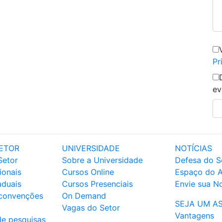
Pr
ev
ETOR
UNIVERSIDADE
NOTÍCIAS
Setor
Sobre a Universidade
Defesa do S
ionais
Cursos Online
Espaço do 
aduais
Cursos Presenciais
Envie sua No
 convenções
On Demand
SEJA UM A
Vagas do Setor
Vantagens
de pesquisas