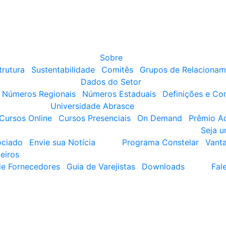
Sobre
trutura
Sustentabilidade
Comitês
Grupos de Relacionam
Dados do Setor
Números Regionais
Números Estaduais
Definições e Co
Universidade Abrasce
Cursos Online
Cursos Presenciais
On Demand
Prêmio A
Seja 
ociado
Envie sua Notícia
Programa Constelar
Vant
eiros
de Fornecedores
Guia de Varejistas
Downloads
Fal