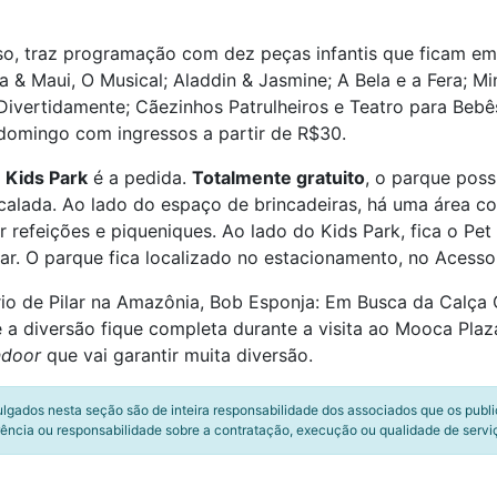
so, traz programação com dez peças infantis que ficam em 
 Maui, O Musical; Aladdin & Jasmine; A Bela e a Fera; Min
Divertidamente; Cãezinhos Patrulheiros e Teatro para Beb
 domingo com ingressos a partir de R$30.
o
Kids Park
é a pedida.
Totalmente gratuito
, o parque pos
scalada. Ao lado do espaço de brincadeiras, há uma área c
refeições e piqueniques. Ao lado do Kids Park, fica o Pet 
r. O parque fica localizado no estacionamento, no Acesso 
ário de Pilar na Amazônia, Bob Esponja: Em Busca da Calça
a diversão fique completa durante a visita ao Mooca Plaz
ndoor
que vai garantir muita diversão.
ulgados nesta seção são de inteira responsabilidade dos associados que os publ
ência ou responsabilidade sobre a contratação, execução ou qualidade de servi