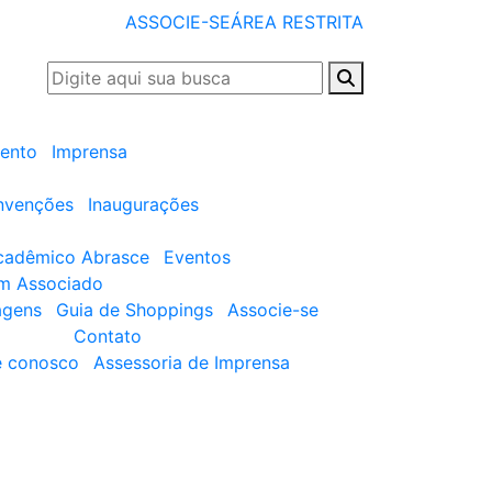
ASSOCIE-SE
ÁREA RESTRITA
ento
Imprensa
nvenções
Inaugurações
cadêmico Abrasce
Eventos
um Associado
agens
Guia de Shoppings
Associe-se
Contato
e conosco
Assessoria de Imprensa