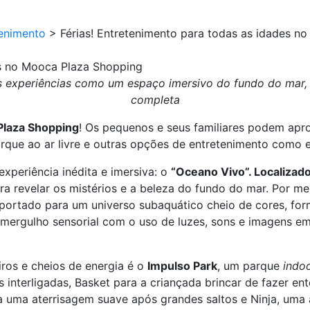
enimento
>
Férias! Entretenimento para todas as idades n
es no Mooca Plaza Shopping
s experiências como um espaço imersivo do fundo do mar,
completa
laza Shopping
! Os pequenos e seus familiares podem apro
rque ao ar livre e outras opções de entretenimento como 
experiência inédita e imersiva: o
“Oceano Vivo”. Localizado
ara revelar os mistérios e a beleza do fundo do mar. Por me
sportado para um universo subaquático cheio de cores, form
 mergulho sensorial com o uso de luzes, sons e imagens 
ros e cheios de energia é o
Impulso Park
, um parque
indo
nterligadas, Basket para a criançada brincar de fazer ent
 uma aterrisagem suave após grandes saltos e Ninja, uma ár