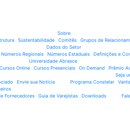
Sobre
trutura
Sustentabilidade
Comitês
Grupos de Relacionam
Dados do Setor
Números Regionais
Números Estaduais
Definições e Co
Universidade Abrasce
Cursos Online
Cursos Presenciais
On Demand
Prêmio A
Seja 
ociado
Envie sua Notícia
Programa Constelar
Vant
eiros
de Fornecedores
Guia de Varejistas
Downloads
Fal