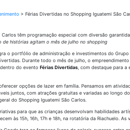
enimento
>
Férias Divertidas no Shopping Iguatemi São C
o Carlos têm programação especial com diversão garantida
ão de histórias agitam o mês de julho no shopping
gra o portfólio de administração e investimentos do Gru
 divertidas. Durante todo o mês de julho, o empreendimento
s, dentro do evento
Férias Divertidas
, com destaque para a 
ferecer opções de lazer em família. Pensamos em ativida
eis juntos, com atrações gratuitas e variadas ao longo d
 geral do Shopping Iguatemi São Carlos.
riativas para que as crianças desenvolvam habilidades artí
em às 15h, 16h, 17h e 18h, na rotatória da Riachuelo. As v