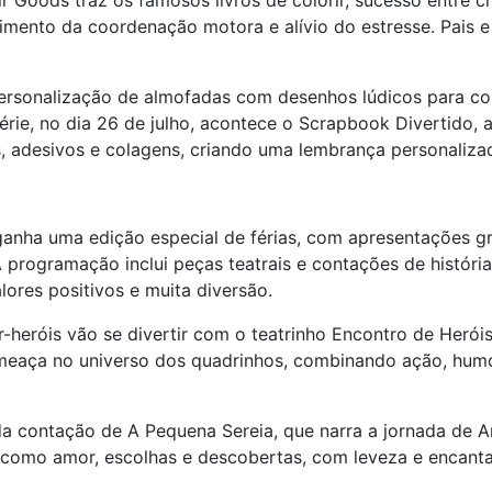
ir Goods traz os famosos livros de colorir, sucesso entre c
mento da coordenação motora e alívio do estresse. Pais e 
rsonalização de almofadas com desenhos lúdicos para color
érie, no dia 26 de julho, acontece o Scrapbook Divertido,
, adesivos e colagens, criando uma lembrança personalizad
nha uma edição especial de férias, com apresentações gra
A programação inclui peças teatrais e contações de histór
lores positivos e muita diversão.
-heróis vão se divertir com o teatrinho Encontro de Heróis.
meaça no universo dos quadrinhos, combinando ação, hum
da contação de A Pequena Sereia, que narra a jornada de Ar
s como amor, escolhas e descobertas, com leveza e encant