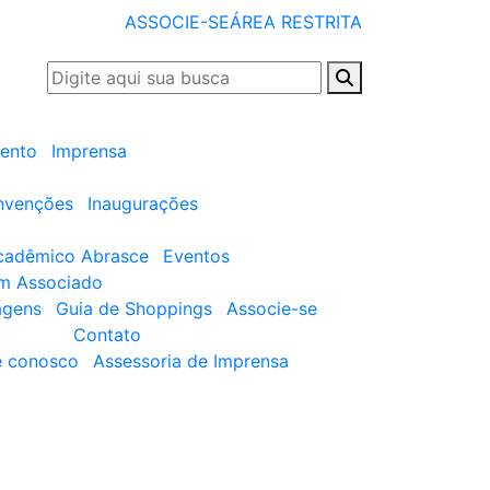
ASSOCIE-SE
ÁREA RESTRITA
ento
Imprensa
nvenções
Inaugurações
cadêmico Abrasce
Eventos
um Associado
agens
Guia de Shoppings
Associe-se
Contato
e conosco
Assessoria de Imprensa