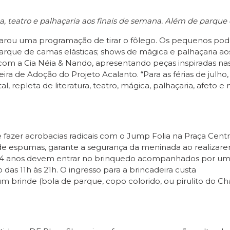
, teatro e palhaçaria aos finais de semana. Além de parque 
arou uma programação de tirar o fôlego. Os pequenos pode
arque de camas elásticas; shows de mágica e palhaçaria ao
com a Cia Néia & Nando, apresentando peças inspiradas nas 
ira de Adoção do Projeto Acalanto. “Para as férias de julh
tal, repleta de literatura, teatro, mágica, palhaçaria, afeto 
e fazer acrobacias radicais com o Jump Folia na Praça Centr
s de espumas, garante a segurança da meninada ao realiza
 a 4 anos devem entrar no brinquedo acompanhados por um 
 das 11h às 21h. O ingresso para a brincadeira custa
um brinde (bola de parque, copo colorido, ou pirulito do Ch