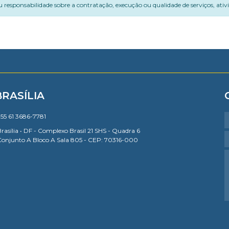
 responsabilidade sobre a contratação, execução ou qualidade de serviços, ati
BRASÍLIA
55 61 3686-7781
rasília • DF - Complexo Brasil 21 SHS - Quadra 6
Conjunto A Bloco A Sala 805 - CEP: 70316-000