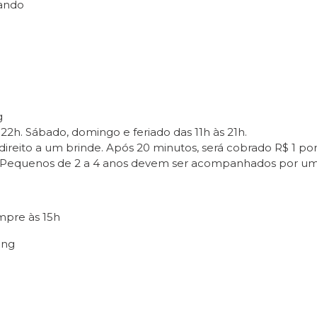
ando
g
22h. Sábado, domingo e feriado das 11h às 21h.
ireito a um brinde. Após 20 minutos, será cobrado R$ 1 por
os. Pequenos de 2 a 4 anos devem ser acompanhados por um
mpre às 15h
ing