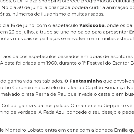
rtidos, o DF Plaza Shopping oferece programação cultural gr
 No dia 30 de julho, a criançada poderá curtir a animação
ias, números de ilusionismo e muitas risadas.
dia 16 de julho, com o espetáculo
Yakissoba
, onde os pa
E em 23 de julho, a trupe se une no palco para apresentar
E
otas musicais os palhaços se envolvem em muitas estripuli
var aos palcos espetáculos baseados em obras de escritor
 data foi criada em 1960, durante o 1º Festival do Escritor Br
ado ganha vida nos tablados,
O Fantasminha
que envolverá
 Tio Gerúndio no castelo do falecido Capitão Bonança. Na 
 do malvado pirata Perna de Pau que invade o castelo em bu
lo Collodi ganha vida nos palcos. O marceneiro Geppetto v
ino de verdade. A Fada Azul concede o seu desejo e pede o
 de Monteiro Lobato entra em cena com a boneca Emília qu