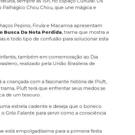
atuita, sempre às 15h, no Espaço Cultural. Os
 do Palhágico Chou Chou, que une mágica e
lhaços Pepino, Firula e Macarroa apresentam
m Busca Da Nota Perdida
, trama que mostra a
as e todo tipo de confusão para solucionar esta
es infantis, também em comemoração ao Dia
asileiro, realizado pela União Brasileira de
 a criançada com a fascinante história de Pluft,
trama, Pluft terá que enfrentar seus medos se
sca de um tesouro.
ê uma estrela cadente e deseja que o boneco
 Grilo Falante para servir como a consciência
e está empolgadíssima para a primeira festa