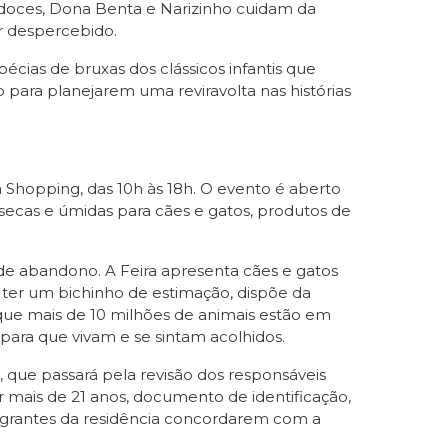
os doces, Dona Benta e Narizinho cuidam da
ar despercebido.
pécias de bruxas dos clássicos infantis que
para planejarem uma reviravolta nas histórias
a Shopping, das 10h às 18h. O evento é aberto
s secas e úmidas para cães e gatos, produtos de
de abandono. A Feira apresenta cães e gatos
m ter um bichinho de estimação, dispõe da
 que mais de 10 milhões de animais estão em
para que vivam e se sintam acolhidos.
 que passará pela revisão dos responsáveis
r mais de 21 anos, documento de identificação,
ntegrantes da residência concordarem com a