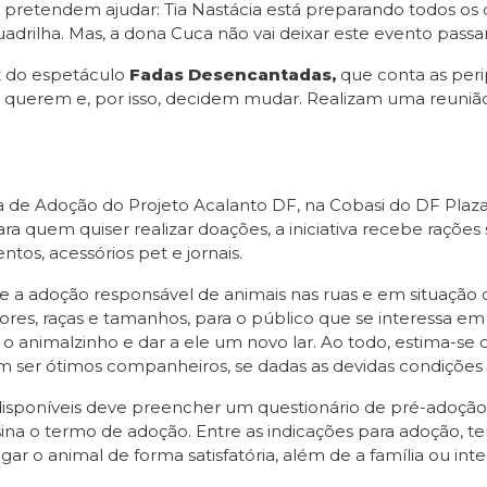
ítio pretendem ajudar: Tia Nastácia está preparando todos 
adrilha. Mas, a dona Cuca não vai deixar este evento pass
ez do espetáculo
Fadas Desencantadas,
que conta as peri
querem e, por isso, decidem mudar. Realizam uma reunião 
ira de Adoção do Projeto Acalanto DF, na Cobasi do DF Plaz
ara quem quiser realizar doações, a iniciativa recebe raçõe
ntos, acessórios pet e jornais.
e a adoção responsável de animais nas ruas e em situação 
 cores, raças e tamanhos, para o público que se interessa e
o animalzinho e dar a ele um novo lar. Ao todo, estima-se
m ser ótimos companheiros, se dadas as devidas condições 
isponíveis deve preencher um questionário de pré-adoção,
sina o termo de adoção. Entre as indicações para adoção, te
ar o animal de forma satisfatória, além de a família ou i