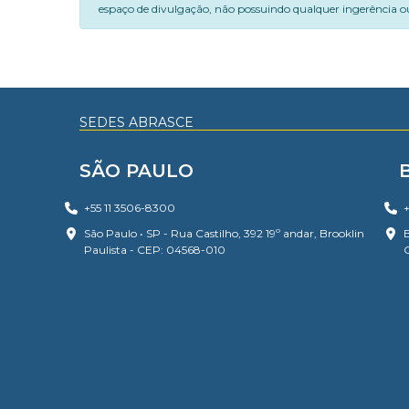
espaço de divulgação, não possuindo qualquer ingerência ou
SEDES ABRASCE
SÃO PAULO
+55 11 3506-8300
+
São Paulo • SP - Rua Castilho, 392 19º andar, Brooklin
B
Paulista - CEP: 04568-010