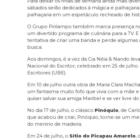
Para deixar os finais de semana ainda mais dive
sábados serão dedicados à mágica e palhaçaria.
palhaçaria em um espetáculo recheado de histór
O Grupo Pirilampo também marca presença no 
um divertido programa de culinária para a TV. 
tentativa de criar uma banda e perde algumas n
busca.
Aos domingos, é a vez da Cia Néia & Nando le
Nacional do Escritor, celebrado em 25 de julho. A
Escritores (UBE).
Em 10 de julho outra obra de Maria Clara Mach
um fantasma muito fofo que vivia com a mãe e o
quiser salvar sua amiga Maribel e se ver livre
No dia 17 de julho, o clássico
Pinóquio
, de Car
que acabou de criar, Pinóquio, torne-se um men
do menino de madeira.
Em 24 de julho, o
Sítio do Picapau Amarelo
,