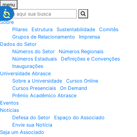
menu
Sobre
Pilares
Estrutura
Sustentabilidade
Comitês
Grupos de Relacionamento
Imprensa
Dados do Setor
Números do Setor
Números Regionais
Números Estaduais
Definições e Convenções
Inaugurações
Universidade Abrasce
Sobre a Universidade
Cursos Online
Cursos Presenciais
On Demand
Prêmio Acadêmico Abrasce
Eventos
Notícias
Defesa do Setor
Espaço do Associado
Envie sua Notícia
Seja um Associado