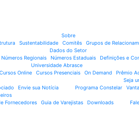
Sobre
trutura
Sustentabilidade
Comitês
Grupos de Relacionam
Dados do Setor
Números Regionais
Números Estaduais
Definições e Co
Universidade Abrasce
Cursos Online
Cursos Presenciais
On Demand
Prêmio A
Seja 
ociado
Envie sua Notícia
Programa Constelar
Vant
eiros
de Fornecedores
Guia de Varejistas
Downloads
Fal