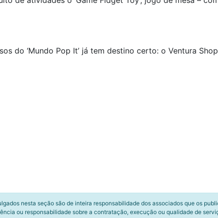
ito de atividades o ‘Game Fidget Toy’, jogo de mesa – c
sos do ‘Mundo Pop It’ já tem destino certo: o Ventura Sh
ulgados nesta seção são de inteira responsabilidade dos associados que os publ
ência ou responsabilidade sobre a contratação, execução ou qualidade de servi