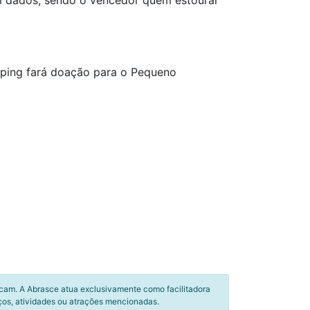
om dados, sendo o vencedor quem estourar
opping fará doação para o Pequeno
icam. A Abrasce atua exclusivamente como facilitadora
ços, atividades ou atrações mencionadas.