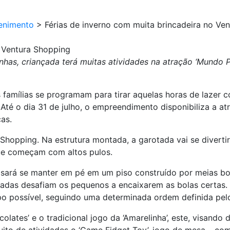
enimento
>
Férias de inverno com muita brincadeira no Ve
o Ventura Shopping
inhas, criançada terá muitas atividades na atração ‘Mundo P
s famílias se programam para tirar aquelas horas de lazer
 Até o dia 31 de julho, o empreendimento disponibiliza a at
ças.
 Shopping. Na estrutura montada, a garotada vai se divert
que começam com altos pulos.
ecisará se manter em pé em um piso construído por meias bo
taladas desafiam os pequenos a encaixarem as bolas certas. 
mpo possível, seguindo uma determinada ordem definida pel
olates’ e o tradicional jogo da ‘Amarelinha’, este, visando