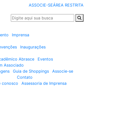
ASSOCIE-SE
ÁREA RESTRITA
ento
Imprensa
nvenções
Inaugurações
cadêmico Abrasce
Eventos
um Associado
agens
Guia de Shoppings
Associe-se
Contato
e conosco
Assessoria de Imprensa