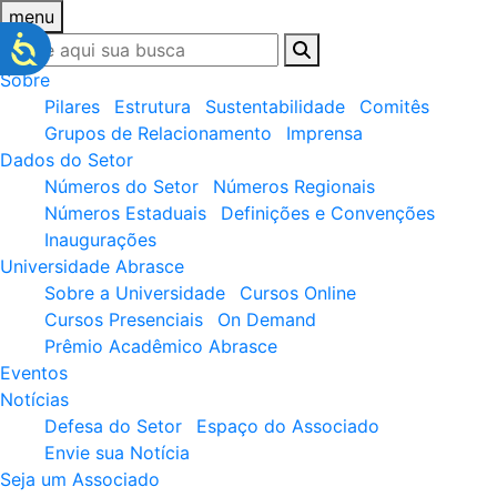
menu
Sobre
Pilares
Estrutura
Sustentabilidade
Comitês
Grupos de Relacionamento
Imprensa
Dados do Setor
Números do Setor
Números Regionais
Números Estaduais
Definições e Convenções
Inaugurações
Universidade Abrasce
Sobre a Universidade
Cursos Online
Cursos Presenciais
On Demand
Prêmio Acadêmico Abrasce
Eventos
Notícias
Defesa do Setor
Espaço do Associado
Envie sua Notícia
Seja um Associado