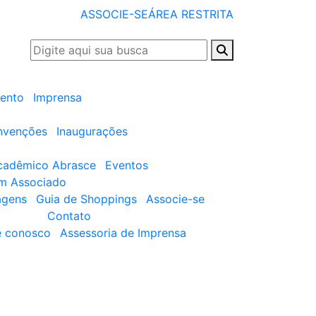
ASSOCIE-SE
ÁREA RESTRITA
ento
Imprensa
nvenções
Inaugurações
cadêmico Abrasce
Eventos
um Associado
agens
Guia de Shoppings
Associe-se
Contato
e conosco
Assessoria de Imprensa