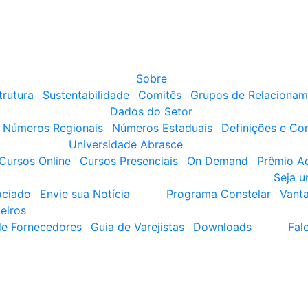
Sobre
trutura
Sustentabilidade
Comitês
Grupos de Relacionam
Dados do Setor
Números Regionais
Números Estaduais
Definições e Co
Universidade Abrasce
Cursos Online
Cursos Presenciais
On Demand
Prêmio A
Seja 
ociado
Envie sua Notícia
Programa Constelar
Vant
eiros
de Fornecedores
Guia de Varejistas
Downloads
Fal