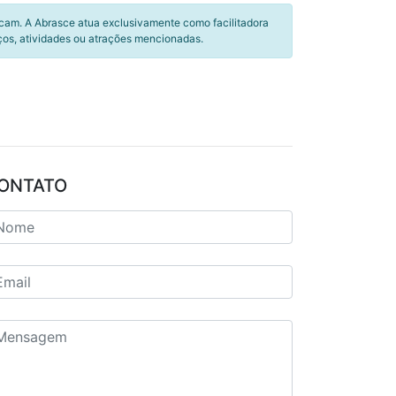
icam. A Abrasce atua exclusivamente como facilitadora
ços, atividades ou atrações mencionadas.
ONTATO