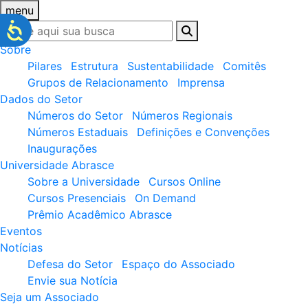
menu
Sobre
Pilares
Estrutura
Sustentabilidade
Comitês
Grupos de Relacionamento
Imprensa
Dados do Setor
Números do Setor
Números Regionais
Números Estaduais
Definições e Convenções
Inaugurações
Universidade Abrasce
Sobre a Universidade
Cursos Online
Cursos Presenciais
On Demand
Prêmio Acadêmico Abrasce
Eventos
Notícias
Defesa do Setor
Espaço do Associado
Envie sua Notícia
Seja um Associado