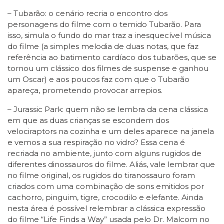
– Tubarão: o cenário recria o encontro dos
personagens do filme com o temido Tubarão. Para
isso, simula o fundo do mar traz a inesquecível música
do filme (a simples melodia de duas notas, que faz
referência ao batimento cardíaco dos tubarões, que se
tornou um clássico dos filmes de suspense e ganhou
um Oscar) e aos poucos faz com que o Tubarão
apareça, prometendo provocar arrepios.
– Jurassic Park: quem não se lembra da cena clássica
em que as duas crianças se escondem dos
velociraptors na cozinha e um deles aparece na janela
e vemos a sua respiração no vidro? Essa cena é
recriada no ambiente, junto com alguns rugidos de
diferentes dinossauros do filme. Aliás, vale lembrar que
no filme original, os rugidos do tiranossauro foram
criados com uma combinação de sons emitidos por
cachorro, pinguim, tigre, crocodilo e elefante. Ainda
nesta área é possível relembrar a clássica expressão
do filme “Life Finds a Way” usada pelo Dr. Malcom no