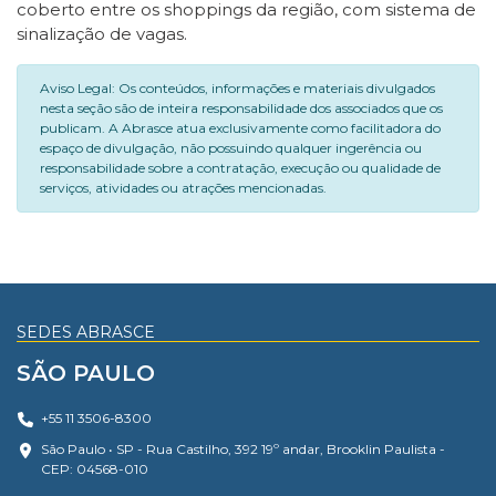
coberto entre os shoppings da região, com sistema de
sinalização de vagas.
Aviso Legal: Os conteúdos, informações e materiais divulgados
nesta seção são de inteira responsabilidade dos associados que os
publicam. A Abrasce atua exclusivamente como facilitadora do
espaço de divulgação, não possuindo qualquer ingerência ou
responsabilidade sobre a contratação, execução ou qualidade de
serviços, atividades ou atrações mencionadas.
SEDES ABRASCE
SÃO PAULO
+55 11 3506-8300
São Paulo • SP - Rua Castilho, 392 19º andar, Brooklin Paulista -
CEP: 04568-010