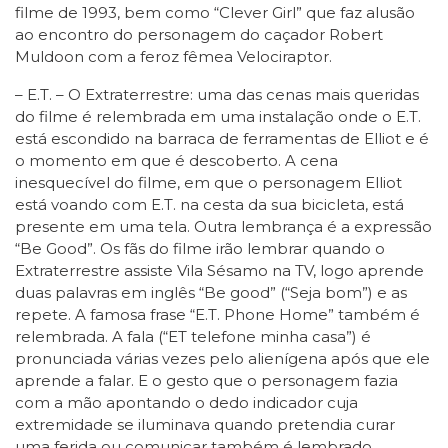
filme de 1993, bem como “Clever Girl” que faz alusão
ao encontro do personagem do caçador Robert
Muldoon com a feroz fêmea Velociraptor.
– E.T. – O Extraterrestre: uma das cenas mais queridas
do filme é relembrada em uma instalação onde o E.T.
está escondido na barraca de ferramentas de Elliot e é
o momento em que é descoberto. A cena
inesquecível do filme, em que o personagem Elliot
está voando com E.T. na cesta da sua bicicleta, está
presente em uma tela. Outra lembrança é a expressão
“Be Good”. Os fãs do filme irão lembrar quando o
Extraterrestre assiste Vila Sésamo na TV, logo aprende
duas palavras em inglês “Be good” (“Seja bom”) e as
repete. A famosa frase “E.T. Phone Home” também é
relembrada. A fala (“ET telefone minha casa”) é
pronunciada várias vezes pelo alienígena após que ele
aprende a falar. E o gesto que o personagem fazia
com a mão apontando o dedo indicador cuja
extremidade se iluminava quando pretendia curar
uma ferida ou comunicar também é lembrado.