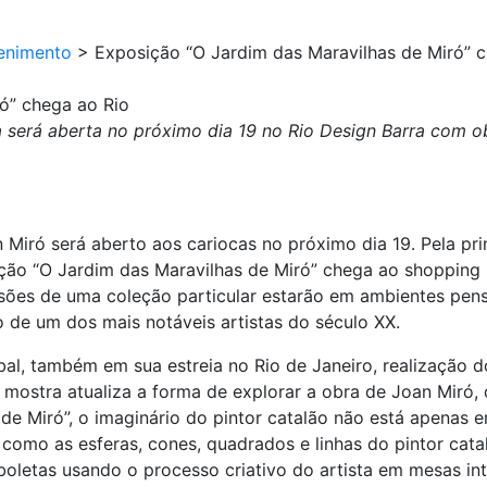
enimento
>
Exposição “O Jardim das Maravilhas de Miró” 
ó” chega ao Rio
será aberta no próximo dia 19 no Rio Design Barra com obr
 Miró será aberto aos cariocas no próximo dia 19. Pela prim
ção “O Jardim das Maravilhas de Miró” chega ao shopping
essões de uma coleção particular estarão em ambientes pe
 de um dos mais notáveis artistas do século XX.
l, também em sua estreia no Rio de Janeiro, realização d
, a mostra atualiza a forma de explorar a obra de Joan Mir
de Miró”, o imaginário do pintor catalão não está apenas 
como as esferas, cones, quadrados e linhas do pintor cat
oletas usando o processo criativo do artista em mesas int