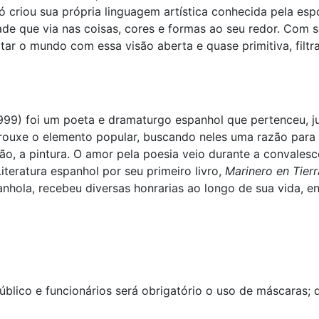
ó criou sua própria linguagem artística conhecida pela es
ade que via nas coisas, cores e formas ao seu redor. Com se
atar o mundo com essa visão aberta e quase primitiva, fil
1999) foi um poeta e dramaturgo espanhol que pertenceu, 
trouxe o elemento popular, buscando neles uma razão para
ção, a pintura. O amor pela poesia veio durante a convale
teratura espanhol por seu primeiro livro,
Marinero en Tierr
nhola, recebeu diversas honrarias ao longo de sua vida, en
úblico e funcionários será obrigatório o uso de máscaras; 