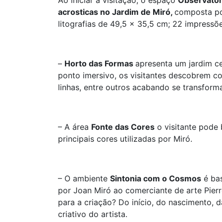
Ao iniciar a visitação, o espaço
Observatór
acrosticas no Jardim de Miró,
composta por
litografias de 49,5 x 35,5 cm; 22 impressõe
–
Horto das Formas
apresenta um jardim ce
ponto imersivo, os visitantes descobrem c
linhas, entre outros acabando se transform
– A área
Fonte das Cores
o visitante pode 
principais cores utilizadas por Miró.
– O ambiente
Sintonia com o Cosmos
é ba
por Joan Miró ao comerciante de arte Pierre
para a criação? Do início, do nascimento,
criativo do artista.