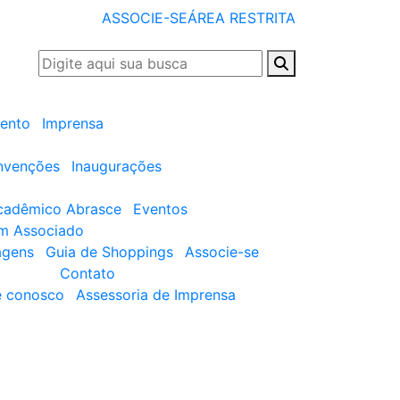
ASSOCIE-SE
ÁREA RESTRITA
ento
Imprensa
nvenções
Inaugurações
cadêmico Abrasce
Eventos
um Associado
agens
Guia de Shoppings
Associe-se
Contato
e conosco
Assessoria de Imprensa