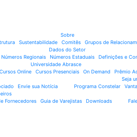
Sobre
trutura
Sustentabilidade
Comitês
Grupos de Relacionam
Dados do Setor
Números Regionais
Números Estaduais
Definições e Co
Universidade Abrasce
Cursos Online
Cursos Presenciais
On Demand
Prêmio A
Seja 
ociado
Envie sua Notícia
Programa Constelar
Vant
eiros
de Fornecedores
Guia de Varejistas
Downloads
Fal