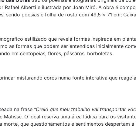
io das Obras
traz os poemas e litografias originais da col
 Rafael Alberti e ilustrada por Joan Miró. A obra é compost
s, sendo poesias e folha de rosto com 49,5 x 71 cm; Caixa 
nográfico estilizado que revela formas inspirada em plant
omo as formas que podem ser entendidas inicialmente como 
ando em centopeias, flores, pássaros, borboletas.
brincar misturando cores numa fonte interativa que reage
seada na frase
“Creio que meu trabalho vai transportar voc
 Matisse. O local reserva uma área lúdica para os visitant
 da morte, que questionamentos e sentimentos despertam a