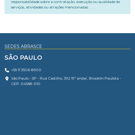
responsabilidade sobre a contratação, execução ou qualidade de
serviços, atividades ou atrações mencionadas.
SEDES ABRASCE
SÃO PAULO
+55 11 3506-8300
São Paulo • SP - Rua Castilho, 392 19º andar, Brooklin Paulista -
CEP: 04568-010