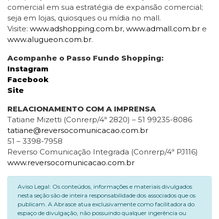
comercial em sua estratégia de expansão comercial;
seja em lojas, quiosques ou mídia no mall.
Visite:
www.adshopping.com.br
,
www.admall.com.br
e
www.alugueon.com.br
.
Acompanhe o Passo Fundo Shopping:
Instagram
Facebook
Site
RELACIONAMENTO COM A IMPRENSA
Tatiane Mizetti (Conrerp/4ª 2820) – 51 99235-8086
tatiane@reversocomunicacao.com.br
51 – 3398-7958
Reverso Comunicação Integrada (Conrerp/4ª PJ116)
www.reversocomunicacao.com.br
Aviso Legal: Os conteúdos, informações e materiais divulgados
nesta seção são de inteira responsabilidade dos associados que os
publicam. A Abrasce atua exclusivamente como facilitadora do
espaço de divulgação, não possuindo qualquer ingerência ou