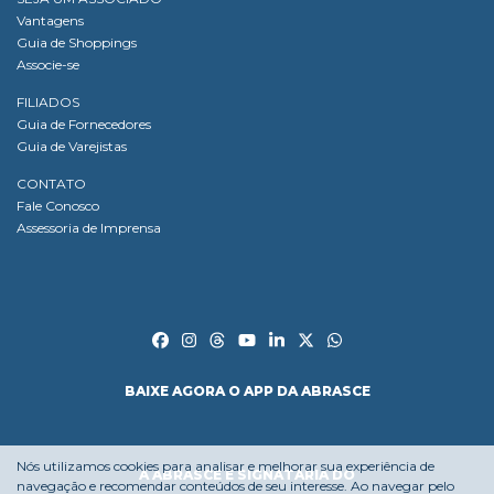
Vantagens
Guia de Shoppings
Associe-se
FILIADOS
Guia de Fornecedores
Guia de Varejistas
CONTATO
Fale Conosco
Assessoria de Imprensa
BAIXE AGORA O APP DA ABRASCE
Nós utilizamos cookies para analisar e melhorar sua experiência de
A ABRASCE É SIGNATÁRIA DO
navegação e recomendar conteúdos de seu interesse. Ao navegar pelo