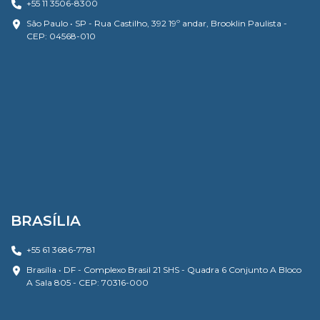
+55 11 3506-8300
São Paulo • SP - Rua Castilho, 392 19º andar, Brooklin Paulista -
CEP: 04568-010
BRASÍLIA
+55 61 3686-7781
Brasília • DF - Complexo Brasil 21 SHS - Quadra 6 Conjunto A Bloco
A Sala 805 - CEP: 70316-000