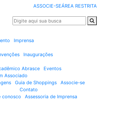
ASSOCIE-SE
ÁREA RESTRITA
ento
Imprensa
nvenções
Inaugurações
cadêmico Abrasce
Eventos
um Associado
agens
Guia de Shoppings
Associe-se
Contato
e conosco
Assessoria de Imprensa