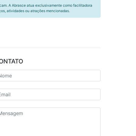
icam. A Abrasce atua exclusivamente como facilitadora
ços, atividades ou atrações mencionadas.
ONTATO