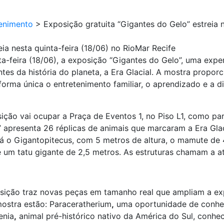
enimento
>
Exposição gratuita “Gigantes do Gelo” estreia n
ia nesta quinta-feira (18/06) no RioMar Recife
nta-feira (18/06), a exposição “Gigantes do Gelo”, uma expe
es da história do planeta, a Era Glacial. A mostra proporc
orma única o entretenimento familiar, o aprendizado e a div
posição vai ocupar a Praça de Eventos 1, no Piso L1, como
” apresenta 26 réplicas de animais que marcaram a Era Gla
á o Gigantopitecus, com 5 metros de altura, o mamute de 
e um tatu gigante de 2,5 metros. As estruturas chamam a a
sição traz novas peças em tamanho real que ampliam a exp
mostra estão: Paraceratherium
,
uma oportunidade de conhe
enia
,
animal pré-histórico nativo da América do Sul, conhec