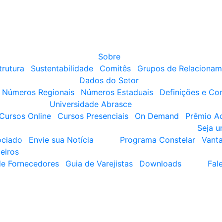
Sobre
trutura
Sustentabilidade
Comitês
Grupos de Relacionam
Dados do Setor
Números Regionais
Números Estaduais
Definições e Co
Universidade Abrasce
Cursos Online
Cursos Presenciais
On Demand
Prêmio A
Seja 
ociado
Envie sua Notícia
Programa Constelar
Vant
eiros
de Fornecedores
Guia de Varejistas
Downloads
Fal