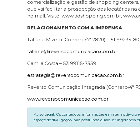
comercialização e gestão de shopping centers.
que vai facilitar a prospecção dos locatários 
no mall. Visite: www.adshopping.com.br, www.
RELACIONAMENTO COM A IMPRENSA
Tatiane Mizetti (Conrerp/4ª 2820) – 51 99235-8
tatiane@reversocomunicacao.com.br
Camila Costa
– 53 99115-7559
estrategia@reversocomunicacao.com.br
Reverso Comunicação Integrada (Conrerp/4ª PJ
www.reversocomunicacao.com.br
Aviso Legal: Os conteúdos, informações e materiais divulga
espaço de divulgação, não possuindo qualquer ingerência ou