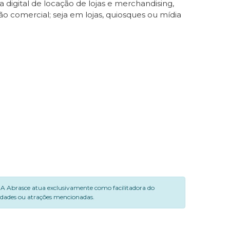
igital de locação de lojas e merchandising,
o comercial; seja em lojas, quiosques ou mídia
. A Abrasce atua exclusivamente como facilitadora do
vidades ou atrações mencionadas.