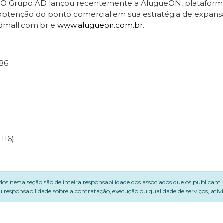
 O Grupo AD lançou recentemente a AlugueON, plataforma d
na obtenção do ponto comercial em sua estratégia de expansã
admall.com.br e
www.alugueon.com.br
.
086
116)
dos nesta seção são de inteira responsabilidade dos associados que os publicam
 responsabilidade sobre a contratação, execução ou qualidade de serviços, ati