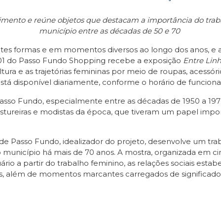
imento e reúne objetos que destacam a importância do traba
município entre as décadas de 50 e 70
entes formas e em momentos diversos ao longo dos anos, e 
so 01 do Passo Fundo Shopping recebe a exposição
Entre Lin
ura e as trajetórias femininas por meio de roupas, acessório
a, está disponível diariamente, conforme o horário de fun
asso Fundo, especialmente entre as décadas de 1950 a 1970,
ostureiras e modistas da época, que tiveram um papel import
 de Passo Fundo, idealizador do projeto, desenvolve um tra
do município há mais de 70 anos. A mostra, organizada em c
rio a partir do trabalho feminino, as relações sociais est
es, além de momentos marcantes carregados de significado