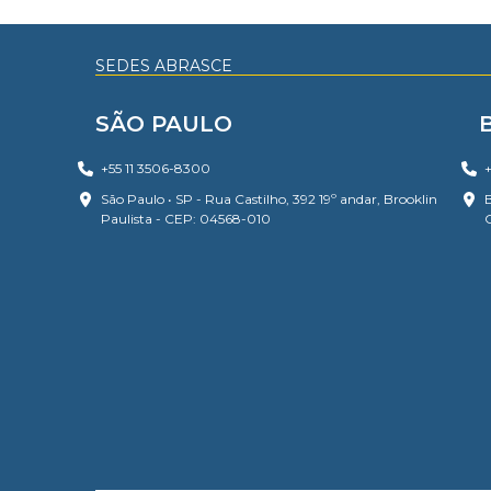
SEDES ABRASCE
SÃO PAULO
+55 11 3506-8300
+
São Paulo • SP - Rua Castilho, 392 19º andar, Brooklin
B
Paulista - CEP: 04568-010