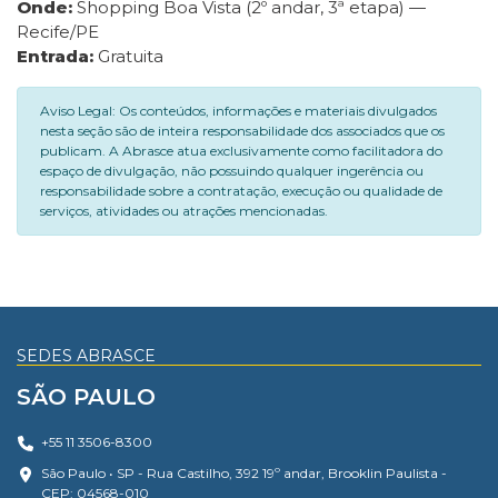
Onde:
Shopping Boa Vista (2º andar, 3ª etapa) —
Recife/PE
Entrada:
Gratuita
Aviso Legal: Os conteúdos, informações e materiais divulgados
nesta seção são de inteira responsabilidade dos associados que os
publicam. A Abrasce atua exclusivamente como facilitadora do
espaço de divulgação, não possuindo qualquer ingerência ou
responsabilidade sobre a contratação, execução ou qualidade de
serviços, atividades ou atrações mencionadas.
SEDES ABRASCE
SÃO PAULO
+55 11 3506-8300
São Paulo • SP - Rua Castilho, 392 19º andar, Brooklin Paulista -
CEP: 04568-010