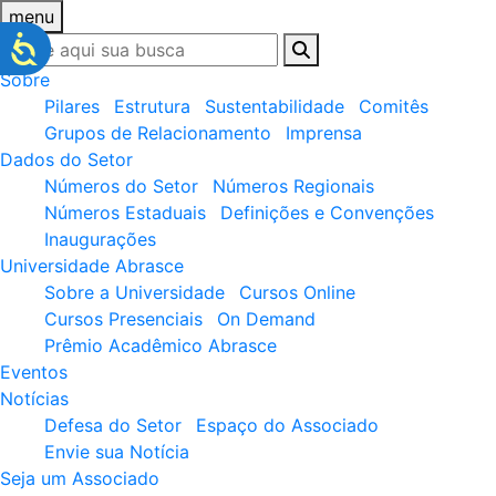
menu
Sobre
Pilares
Estrutura
Sustentabilidade
Comitês
Grupos de Relacionamento
Imprensa
Dados do Setor
Números do Setor
Números Regionais
Números Estaduais
Definições e Convenções
Inaugurações
Universidade Abrasce
Sobre a Universidade
Cursos Online
Cursos Presenciais
On Demand
Prêmio Acadêmico Abrasce
Eventos
Notícias
Defesa do Setor
Espaço do Associado
Envie sua Notícia
Seja um Associado